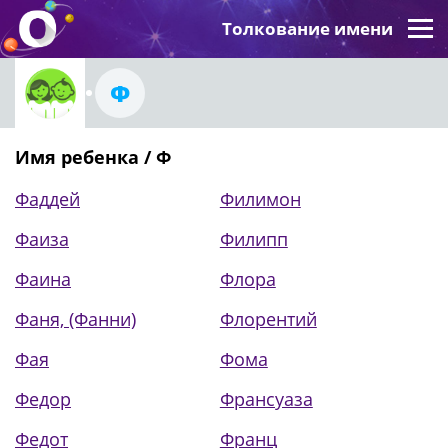
Толкование имени
Ф
Имя ребенка / Ф
Фаддей
Филимон
Фаиза
Филипп
Фаина
Флора
Фаня, (Фанни)
Флорентий
Фая
Фома
Федор
Франсуаза
Федот
Франц