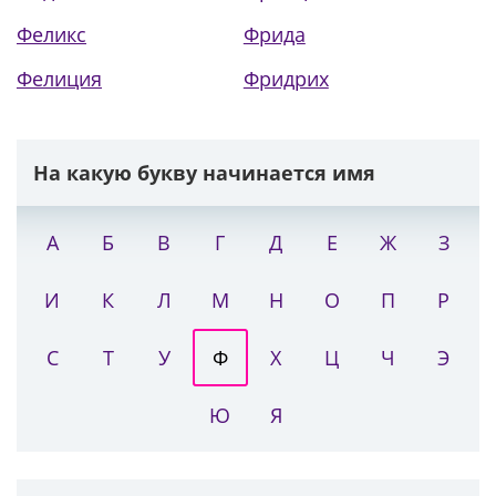
Феликс
Фрида
Фелиция
Фридрих
На какую букву начинается имя
А
Б
В
Г
Д
Е
Ж
З
И
К
Л
М
Н
О
П
Р
С
Т
У
Ф
Х
Ц
Ч
Э
Ю
Я