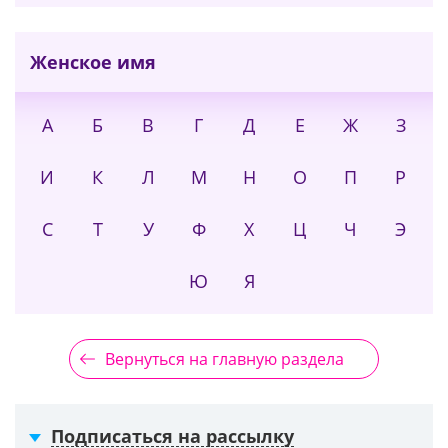
Женское имя
А
Б
В
Г
Д
Е
Ж
З
И
К
Л
М
Н
О
П
Р
С
Т
У
Ф
Х
Ц
Ч
Э
Ю
Я
Вернуться на главную раздела
Подписаться на рассылку