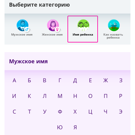
Выберите категорию
Мужское имя
Женское имя
Имя ребенка
Как назвать
ребенка
Мужское имя
А
Б
В
Г
Д
Е
Ж
З
И
К
Л
М
Н
О
П
Р
С
Т
У
Ф
Х
Ц
Ч
Э
Ю
Я