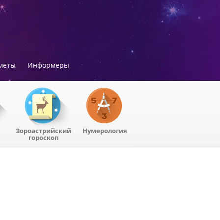
меты
Информеры
Зороастрийский
Нумерология
гороскоп