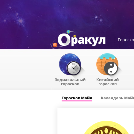
Гороск
Зодиакальный
Китайский
гороскоп
гороскоп
Гороскоп Майя
Календарь Май