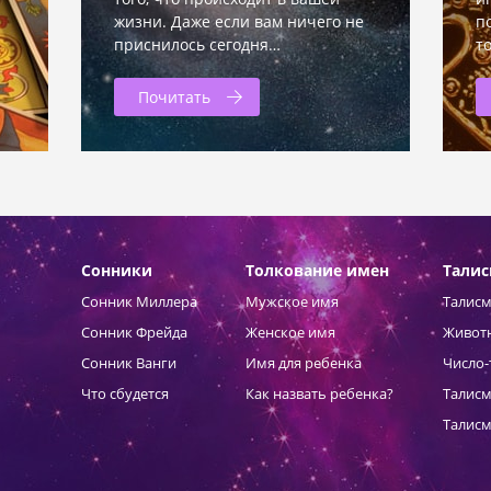
жизни. Даже если вам ничего не
п
приснилось сегодня…
т
Почитать
Сонники
Толкование имен
Тали
Сонник Миллера
Мужское имя
Талисм
Сонник Фрейда
Женское имя
Живот
Сонник Ванги
Имя для ребенка
Число-
Что сбудется
Как назвать ребенка?
Талисм
Талисм