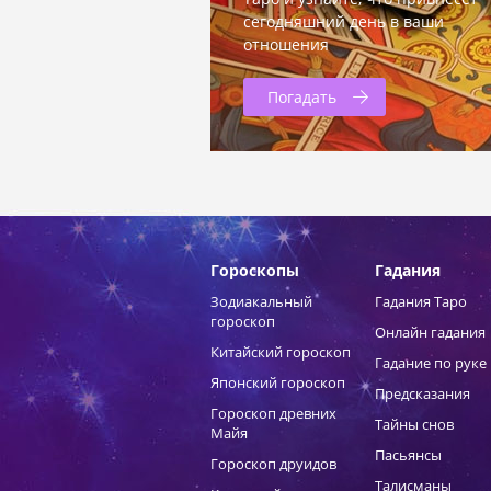
сегодняшний день в ваши
отношения
Погадать
Гороскопы
Гадания
Зодиакальный
Гадания Таро
гороскоп
Онлайн гадания
Китайский гороскоп
Гадание по руке
Японский гороскоп
Предсказания
Гороскоп древних
Тайны снов
Майя
Пасьянсы
Гороскоп друидов
Талисманы