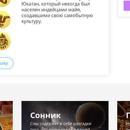
Юкатан, который некогда был
населен индейцами майя,
создавшими свою самобытную
культуру.
ылку
Сонник
Сны содержат в себе разгадки
Н
того, что происходит в вашей
и