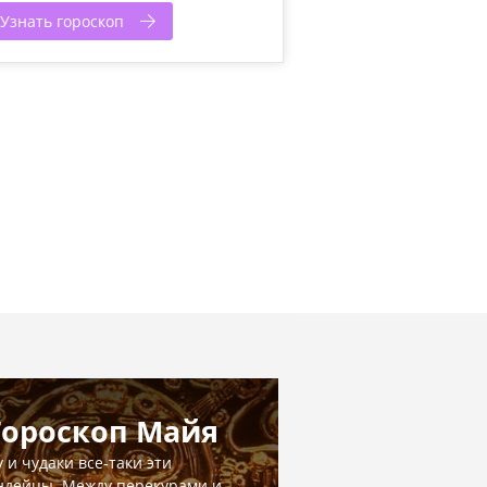
Узнать гороскоп
Гороскоп Майя
у и чудаки все-таки эти
ндейцы. Между перекурами и