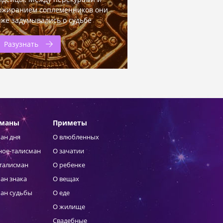
ожиранием соплеменников они
оже задумывались о судьбе
Разузнать
сманы
Приметы
ан дня
О влюбленных
ное-талисман
О зачатии
талисман
О ребенке
ан знака
О вещах
ан судьбы
О еде
О жилище
Свадебные