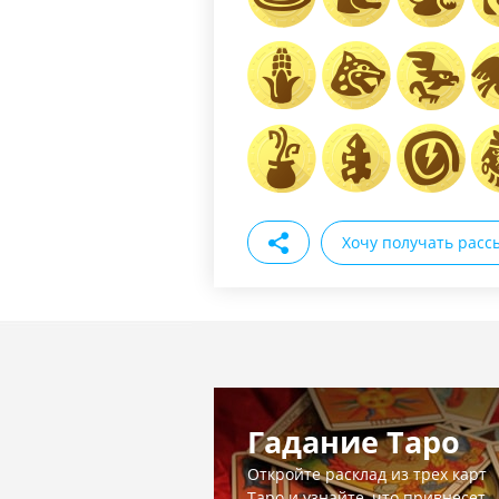
Хочу получать расс
Гадание Таро
Откройте расклад из трех карт
Таро и узнайте, что привнесет