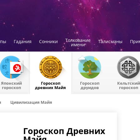
Толкование
опы
Гадания
Сонники
Талисманы
При
имени
Японский
Гороскоп
Гороскоп
Кельтский
гороскоп
древних Майя
друидов
гороскоп
я
Цивилизация Майя
Гороскоп Древних
Майя