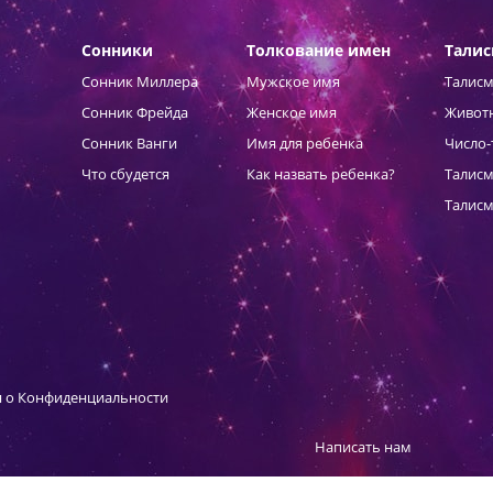
Сонники
Толкование имен
Тали
Сонник Миллера
Мужское имя
Талисм
Сонник Фрейда
Женское имя
Живот
Сонник Ванги
Имя для ребенка
Число-
Что сбудется
Как назвать ребенка?
Талисм
Талисм
 о Конфиденциальности
Написать нам