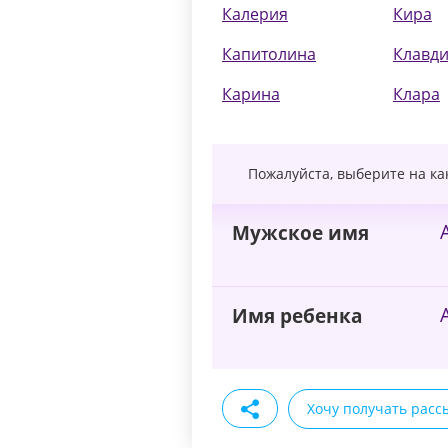
Калерия
Кира
Капитолина
Клавд
Карина
Клара
Пожалуйста, выберите на к
Мужское имя
Имя ребенка
Хочу получать расс