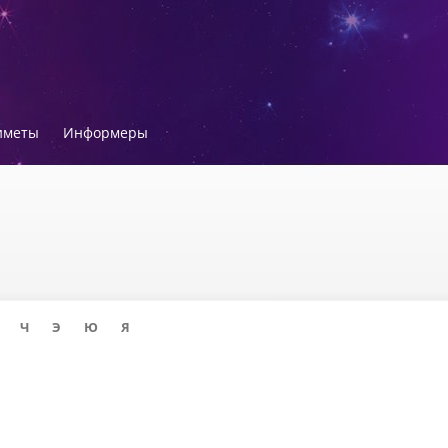
иметы
Информеры
Ч
Э
Ю
Я