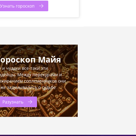
Узнать гороскоп
Гороскоп Майя
у и чудаки все-таки эти
ндейцы. Между перекурами и
ожиранием соплеменников они
оже задумывались о судьбе
Разузнать