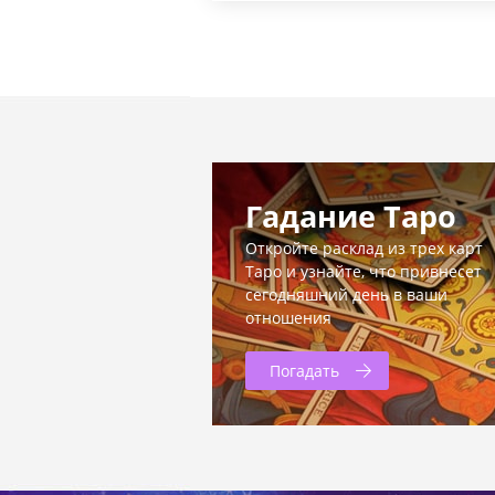
Гадание Таро
Откройте расклад из трех карт
Таро и узнайте, что привнесет
сегодняшний день в ваши
отношения
Погадать