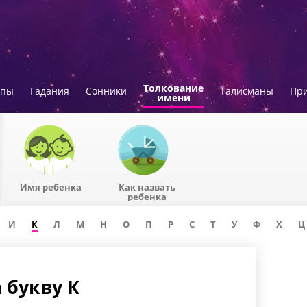
Толкование
опы
Гадания
Сонники
Талисманы
Пр
имени
Имя ребенка
Как назвать
ребенка
И
К
Л
М
Н
О
П
Р
С
Т
У
Ф
Х
Ц
 букву К