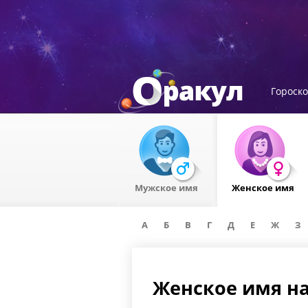
Гороск
Мужское имя
Женское имя
А
Б
В
Г
Д
Е
Ж
З
Женское имя на