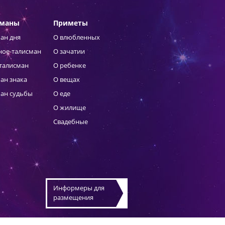
сманы
Приметы
ан дня
О влюбленных
ное-талисман
О зачатии
талисман
О ребенке
ан знака
О вещах
ан судьбы
О еде
О жилище
Свадебные
Информеры для
размещения