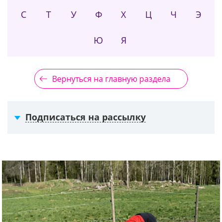
С
Т
У
Ф
Х
Ц
Ч
Э
Ю
Я
Вернуться на главную раздела
Подписаться на рассылку