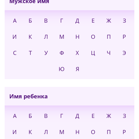
Мужское имя
А
Б
В
Г
Д
Е
Ж
З
И
К
Л
М
Н
О
П
Р
С
Т
У
Ф
Х
Ц
Ч
Э
Ю
Я
Имя ребенка
А
Б
В
Г
Д
Е
Ж
З
И
К
Л
М
Н
О
П
Р