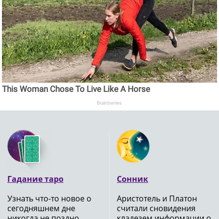
This Woman Chose To Live Like A Horse
Brainberries
Гадание таро
Сонник
Узнать что-то новое о
Аристотель и Платон
сегодняшнем дне
считали сновидения
никогда не поздно,
кладезем информации о