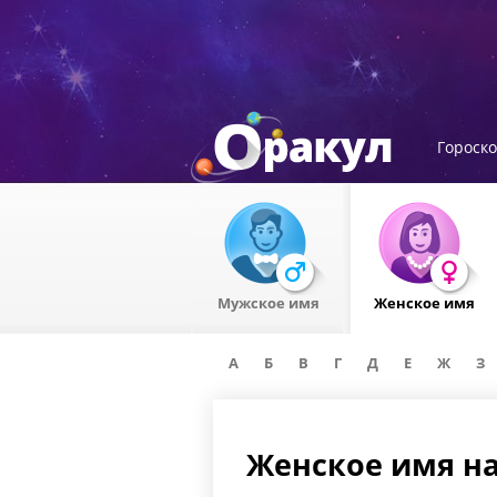
Гороск
Мужское имя
Женское имя
А
Б
В
Г
Д
Е
Ж
З
Женское имя на