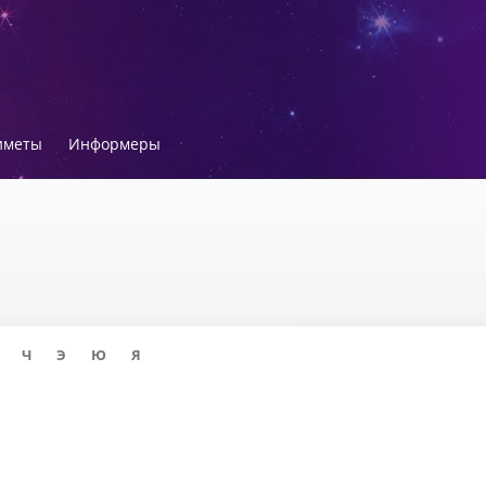
иметы
Информеры
Ч
Э
Ю
Я