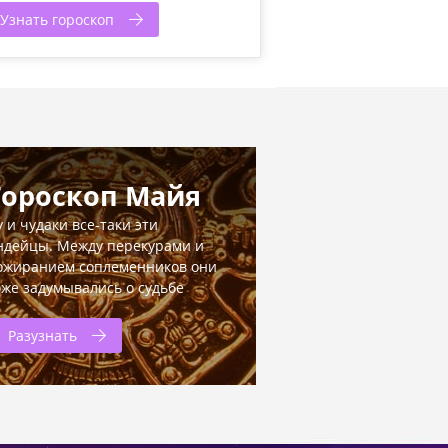
Узнать гороскоп
Гороскоп Майя
у и чудаки все-таки эти
ндейцы. Между перекурами и
ожиранием соплеменников они
оже задумывались о судьбе
Разузнать