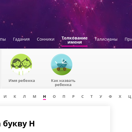
Толкование
опы
Гадания
Сонники
Талисманы
Пр
имени
Имя ребенка
Как назвать
ребенка
И
К
Л
М
Н
О
П
Р
С
Т
У
Ф
Х
Ц
 букву Н