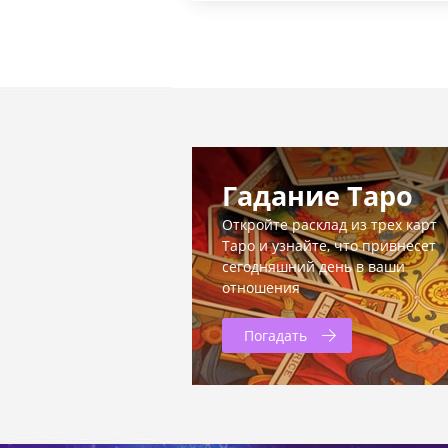
Гадание Таро
Откройте расклад из трех карт
Таро и узнайте, что привнесет
сегодняшний день в ваши
отношения
Погадать