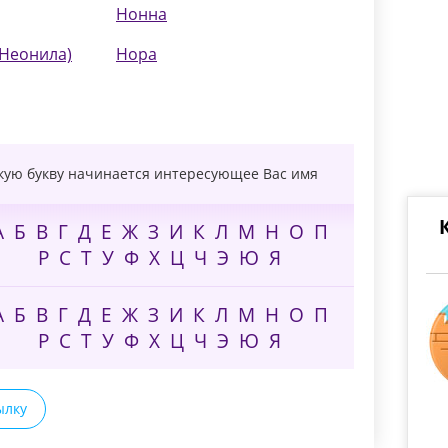
Нонна
(Неонила)
Нора
акую букву начинается интересующее Вас имя
А
Б
В
Г
Д
Е
Ж
З
И
К
Л
М
Н
О
П
Р
С
Т
У
Ф
Х
Ц
Ч
Э
Ю
Я
А
Б
В
Г
Д
Е
Ж
З
И
К
Л
М
Н
О
П
Р
С
Т
У
Ф
Х
Ц
Ч
Э
Ю
Я
ылку