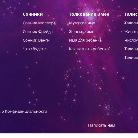
Сонники
Толкование имен
Тали
Сонник Миллера
Мужское имя
Талисм
Сонник Фрейда
Женское имя
Живот
Сонник Ванги
Имя для ребенка
Число-
Что сбудется
Как назвать ребенка?
Талисм
Талисм
 о Конфиденциальности
Написать нам