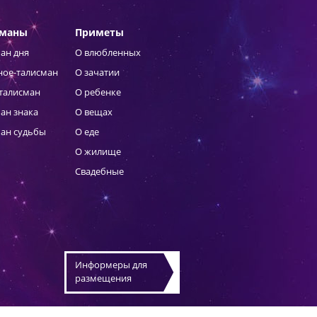
сманы
Приметы
ан дня
О влюбленных
ное-талисман
О зачатии
талисман
О ребенке
ан знака
О вещах
ан судьбы
О еде
О жилище
Свадебные
Информеры для
размещения