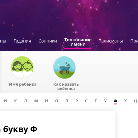
Толкование
опы
Гадания
Сонники
Талисманы
Пр
имени
Имя ребенка
Как назвать
ребенка
И
К
Л
М
Н
О
П
Р
С
Т
У
Ф
Х
Ц
 букву Ф