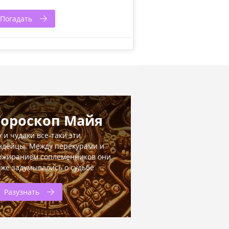
Погадать
Гороскоп Майя
у и чудаки все-таки эти
ндейцы. Между перекурами и
ожиранием соплеменников они
оже задумывались о судьбе
Разузнать