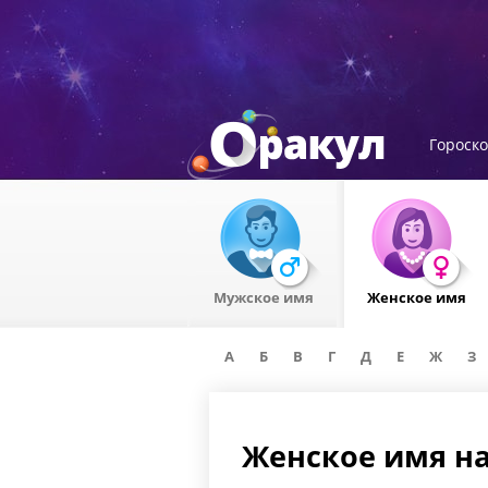
Гороск
Мужское имя
Женское имя
А
Б
В
Г
Д
Е
Ж
З
Женское имя на