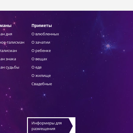
сманы
Приметы
ан дня
О влюбленных
ное-талисман
О зачатии
талисман
О ребенке
ан знака
О вещах
ан судьбы
О еде
О жилище
Свадебные
Информеры для
размещения