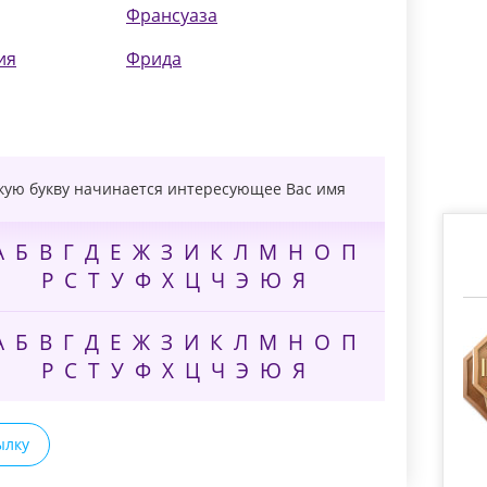
Франсуаза
ия
Фрида
акую букву начинается интересующее Вас имя
А
Б
В
Г
Д
Е
Ж
З
И
К
Л
М
Н
О
П
Р
С
Т
У
Ф
Х
Ц
Ч
Э
Ю
Я
А
Б
В
Г
Д
Е
Ж
З
И
К
Л
М
Н
О
П
Р
С
Т
У
Ф
Х
Ц
Ч
Э
Ю
Я
ылку