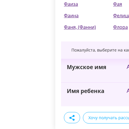
Фаиза
Фая
Фаина
Фелиц
Фаня, (Фанни)
Флора
Пожалуйста, выберите на к
Мужское имя
Имя ребенка
Хочу получать расс