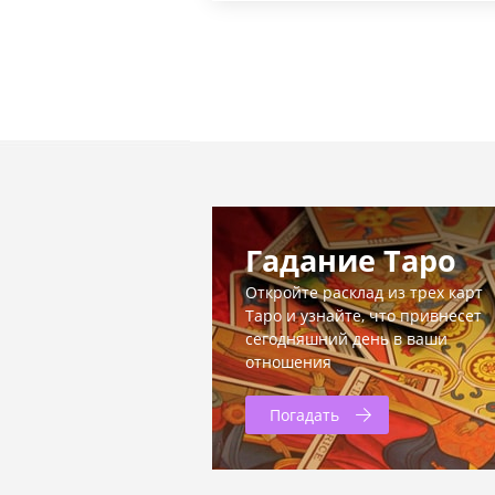
Гадание Таро
Откройте расклад из трех карт
Таро и узнайте, что привнесет
сегодняшний день в ваши
отношения
Погадать