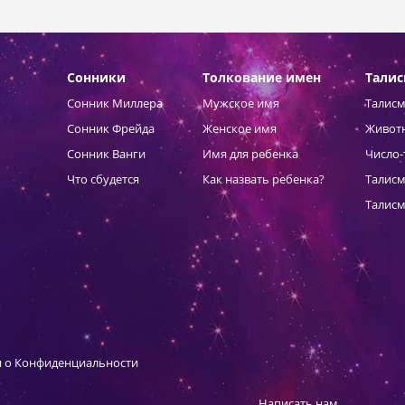
Сонники
Толкование имен
Тали
Сонник Миллера
Мужское имя
Талисм
Сонник Фрейда
Женское имя
Живот
Сонник Ванги
Имя для ребенка
Число-
Что сбудется
Как назвать ребенка?
Талисм
Талисм
 о Конфиденциальности
Написать нам