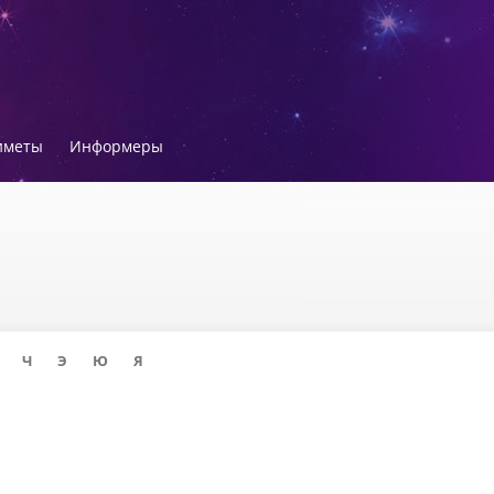
иметы
Информеры
Ч
Э
Ю
Я