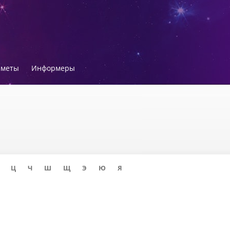
иметы
Информеры
Ц
Ч
Ш
Щ
Э
Ю
Я