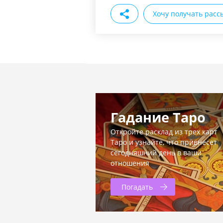
Хочу получать расс
Гадание Таро
Откройте расклад из трех карт
Таро и узнайте, что привнесет
сегодняшний день в ваши
отношения
Погадать