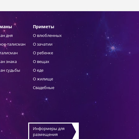
сманы
Приметы
ан дня
О влюбленных
ное-талисман
О зачатии
талисман
О ребенке
ан знака
О вещах
ан судьбы
О еде
О жилище
Свадебные
Информеры для
размещения