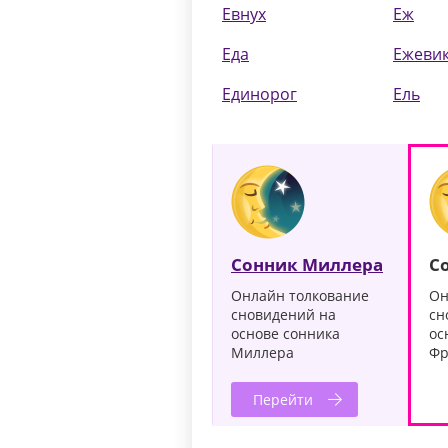
Евнух
Еж
Еда
Ежеви
Единорог
Ель
Сонник Миллера
С
Онлайн толкование
Он
сновидений на
сн
основе сонника
ос
Миллера
Фр
Перейти