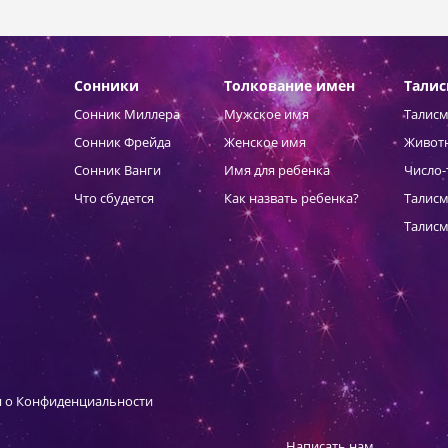
Сонники
Толкование имен
Тали
Сонник Миллера
Мужское имя
Талисм
Сонник Фрейда
Женское имя
Живот
Сонник Ванги
Имя для ребенка
Число-
Что сбудется
Как назвать ребенка?
Талисм
Талисм
 о Конфиденциальности
Написать нам