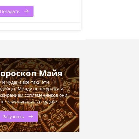
Погадать
Гороскоп Майя
у и чудаки все-таки эти
ндейцы. Между перекурами и
ожиранием соплеменников они
оже задумывались о судьбе
Разузнать