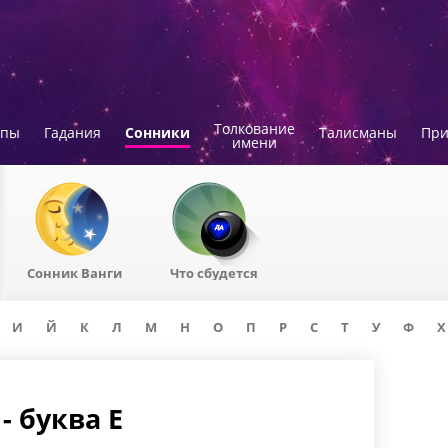
Толкование
опы
Гадания
Сонники
Талисманы
Пр
имени
Сонник Ванги
Что сбудется
И
Й
К
Л
М
Н
О
П
Р
С
Т
У
Ф
Х
- буква Е