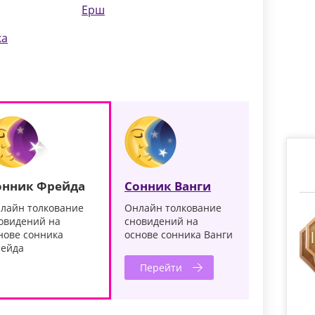
Ерш
ка
онник Фрейда
Сонник Ванги
лайн толкование
Онлайн толкование
овидений на
сновидений на
нове сонника
основе сонника Ванги
ейда
Перейти