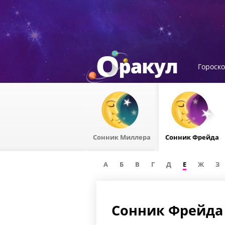
Гороск
Сонник Миллера
Сонник Фрейда
А
Б
В
Г
Д
Е
Ж
З
Сонник Фрейда 