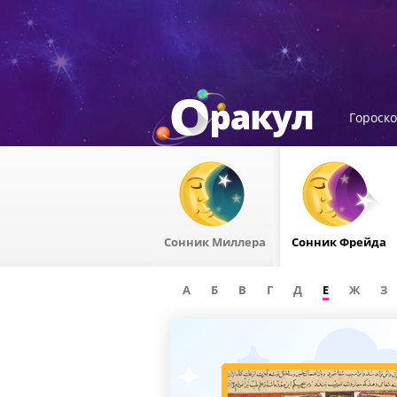
Гороск
Сонник Миллера
Сонник Фрейда
А
Б
В
Г
Д
Е
Ж
З