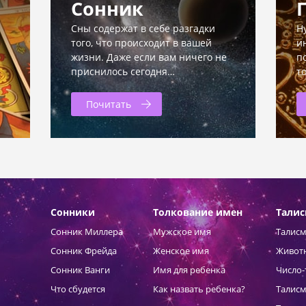
Сонник
Сны содержат в себе разгадки
Н
того, что происходит в вашей
и
жизни. Даже если вам ничего не
п
приснилось сегодня…
т
Почитать
Сонники
Толкование имен
Тали
Сонник Миллера
Мужское имя
Талисм
Сонник Фрейда
Женское имя
Живот
Сонник Ванги
Имя для ребенка
Число-
Что сбудется
Как назвать ребенка?
Талисм