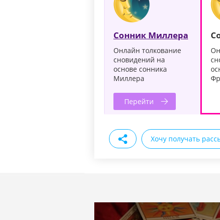
Сонник Миллера
С
Онлайн толкование
Он
сновидений на
сн
основе сонника
ос
Миллера
Фр
Перейти
Хочу получать расс