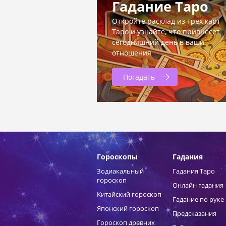
Гадание Таро
Откройте расклад из трех карт
Таро и узнайте, что привнесет
сегодняшний день в ваши
отношения
Погадать
Гороскопы
Гадания
Зодиакальный
Гадания Таро
гороскоп
Онлайн гадания
Китайский гороскоп
Гадание по руке
Японский гороскоп
Предсказания
Гороскоп древних