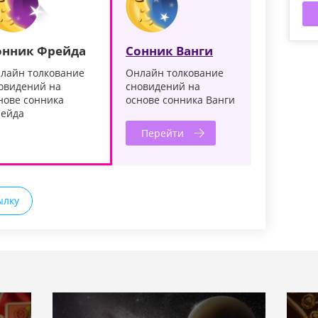
онник Фрейда
Сонник Ванги
лайн толкование
Онлайн толкование
овидений на
сновидений на
нове сонника
основе сонника Ванги
ейда
Перейти
ылку