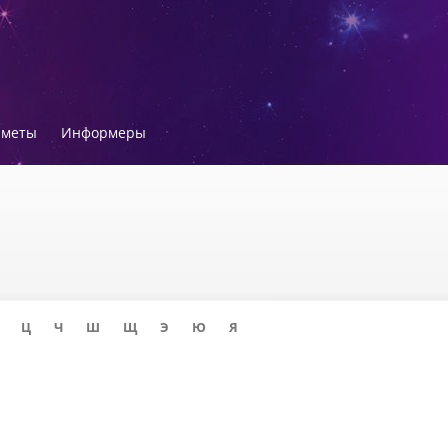
иметы
Информеры
Ц
Ч
Ш
Щ
Э
Ю
Я