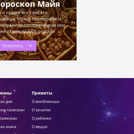
Гороскоп Майя
у и чудаки все-таки эти
ндейцы. Между перекурами и
ожиранием соплеменников они
оже задумывались о судьбе
Разузнать
сманы
Приметы
ан дня
О влюбленных
ное-талисман
О зачатии
талисман
О ребенке
ан знака
О вещах