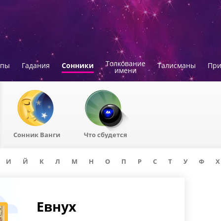
Толкование
опы
Гадания
Сонники
Талисманы
Пр
имени
Сонник Ванги
Что сбудется
И
Й
К
Л
М
Н
О
П
Р
С
Т
У
Ф
Х
Евнух