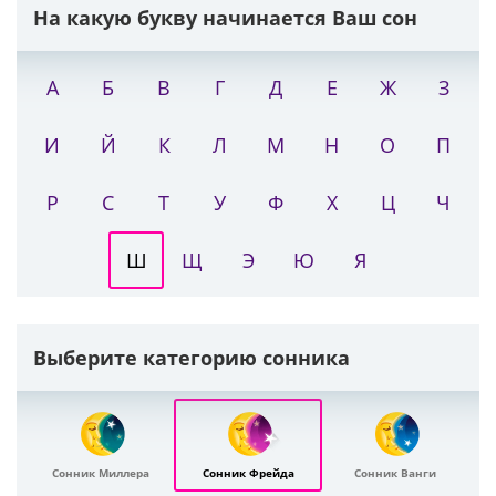
На какую букву начинается Ваш сон
А
Б
В
Г
Д
Е
Ж
З
И
Й
К
Л
М
Н
О
П
Р
С
Т
У
Ф
Х
Ц
Ч
Ш
Щ
Э
Ю
Я
Выберите категорию сонника
Сонник Миллера
Сонник Фрейда
Сонник Ванги