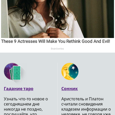
These 9 Actresses Will Make You Rethink Good And Evil!
Brainberries
Гадание таро
Сонник
Узнать что-то новое о
Аристотель и Платон
сегодняшнем дне
считали сновидения
никогда не поздно,
кладезем информации о
послушайте, что
человеке, не говоря уже