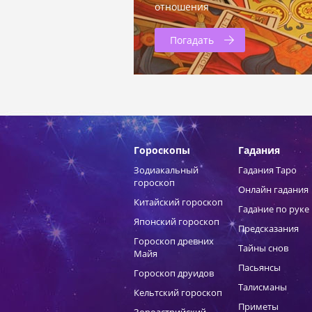
отношения
Погадать
Гороскопы
Гадания
Зодиакальный
Гадания Таро
гороскоп
Онлайн гадания
Китайский гороскоп
Гадание по руке
Японский гороскоп
Предсказания
Гороскоп древних
Тайны снов
Майя
Пасьянсы
Гороскоп друидов
Талисманы
Кельтский гороскоп
Приметы