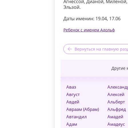
Агнессой, Дианой, Миленой,
Эльзой.
Даты именин: 19.04, 17.06
Ребенок с именем Адольф
Вернуться на главную раз
Другие 
Аваз
Александ
Август
Алексей
Авдей
Альберт
Авраам (Абрам)
Альфред
Автандил
Амадей
Адам
Амадеус