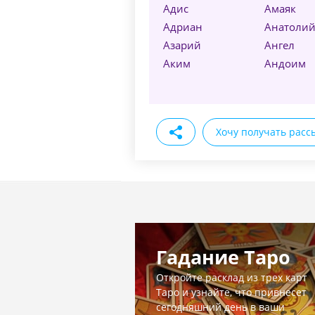
Адис
Амаяк
Адриан
Анатоли
Азарий
Ангел
Аким
Андоим
Хочу получать расс
Гадание Таро
Откройте расклад из трех карт
Таро и узнайте, что привнесет
сегодняшний день в ваши