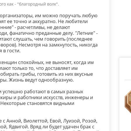
го как - "благородный волк".
организаторы, им можно поручать любую
ят ее точно и аккуратно. Не любители
нние" - расчетливы, не делают
ди, фанатично преданные делу. "Летние" -
тают слушать, чем говорить (последнее
воров). Несмотря на замкнутость, никогда
 в гости.
енщин спокойных, не выносят, когда им
лают только то, что доставляет им
обирать грибы, готовить из них вкусные
ры. Жизнь ведут однообразную.
и успешно работают в самых разных
нкиры и работники искусств, инженеры и
. Некоторые становятся видными
е с Анной, Виолеттой, Евой, Луизой, Розой,
й, Ядвигой. Вряд ли будет удачен брак с