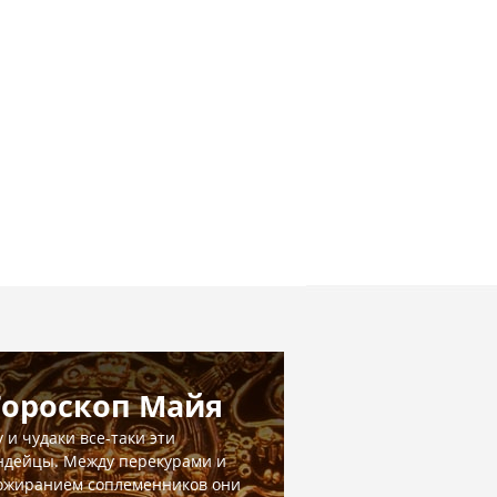
Гороскоп Майя
у и чудаки все-таки эти
ндейцы. Между перекурами и
ожиранием соплеменников они