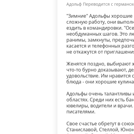
Адольф Переводится с германско
"Зимние" Адольфы хорошие 
сложную работу, они выполн
ездить в командировки. "Осе
необдуманных шагов. Это лю
ранимы, замкнуты, предпочи
касается и телефонных разго
не откажутся от приглашения
Женятся поздно, выбирают ж
что-то бурно доказывают, де
удовольствие. Им нравится с
блюда - они хорошие кулина
Адольфы очень талантливы 
областях. Среди них есть ба
ювелиры, водители и врачи
писателями.
Свое счастье обретут в союз
Станиславой, Стеллой, Юноно