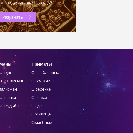
оже задумывались о судьбе
Разузнать
сманы
Приметы
ан дня
О влюбленных
ное-талисман
О зачатии
талисман
О ребенке
ан знака
О вещах
ан судьбы
О еде
О жилище
Свадебные