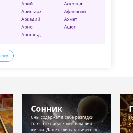
Арий
Аскольд
й
Аристарх
Афанасий
Аркадий
Ахмет
Арно
Ашот
Арнольд
ылку
Сонник
Сны содержат в себе разгадки
Н
того, что происходит в вашей
и
жизни. Даже если вам ничего не
п