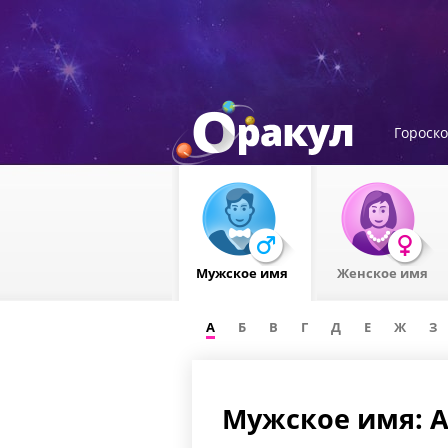
Гороск
Мужское имя
Женское имя
А
Б
В
Г
Д
Е
Ж
З
Мужское имя: 