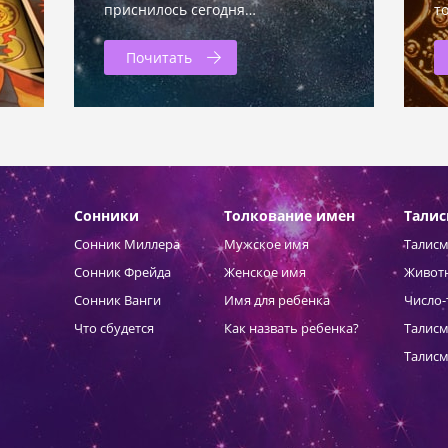
приснилось сегодня…
т
Почитать
Сонники
Толкование имен
Тали
Сонник Миллера
Мужское имя
Талисм
Сонник Фрейда
Женское имя
Живот
Сонник Ванги
Имя для ребенка
Число-
Что сбудется
Как назвать ребенка?
Талисм
Талисм