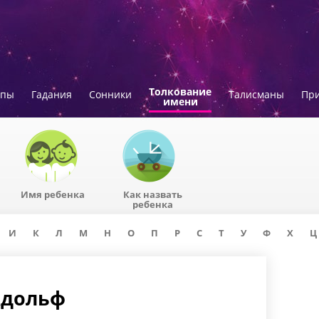
Толкование
опы
Гадания
Сонники
Талисманы
Пр
имени
Имя ребенка
Как назвать
ребенка
И
К
Л
М
Н
О
П
Р
С
Т
У
Ф
Х
Ц
Адольф