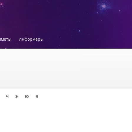
иметы
Информеры
Ч
Э
Ю
Я