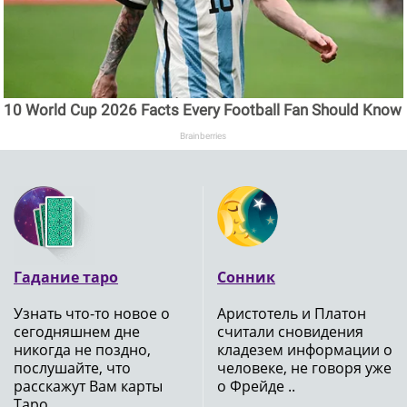
10 World Cup 2026 Facts Every Football Fan Should Know
Brainberries
Гадание таро
Сонник
Узнать что-то новое о
Аристотель и Платон
сегодняшнем дне
считали сновидения
никогда не поздно,
кладезем информации о
послушайте, что
человеке, не говоря уже
расскажут Вам карты
о Фрейде ..
Таро ..