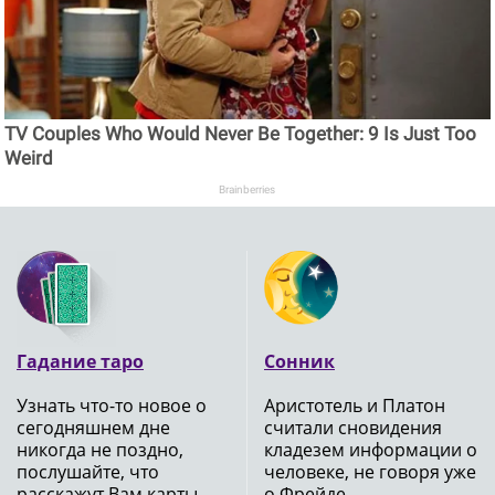
TV Couples Who Would Never Be Together: 9 Is Just Too
Weird
Brainberries
Гадание таро
Сонник
Узнать что-то новое о
Аристотель и Платон
сегодняшнем дне
считали сновидения
никогда не поздно,
кладезем информации о
послушайте, что
человеке, не говоря уже
расскажут Вам карты
о Фрейде ..