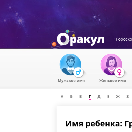
Гороск
Мужское имя
Женское имя
А
Б
В
Г
Д
Е
Ж
З
Имя ребенка: Г