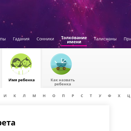
Толкование
опы
Гадания
Сонники
Талисманы
Пр
имени
Имя ребенка
Как назвать
ребенка
И
К
Л
М
Н
О
П
Р
С
Т
У
Ф
Х
Ц
рета