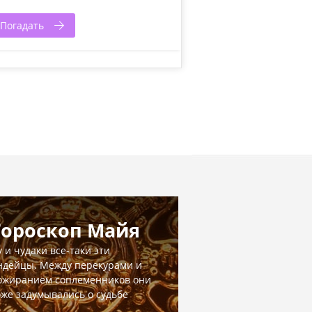
Погадать
Гороскоп Майя
у и чудаки все-таки эти
ндейцы. Между перекурами и
ожиранием соплеменников они
оже задумывались о судьбе