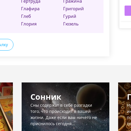
Гертруда
Гражина
Глафира
Григорий
Глеб
Гурий
Глория
Гюзель
ылку
Сонник
Сны содержат в себе разгадки
Н
того, что происходит в вашей
и
жизни. Даже если вам ничего не
п
приснилось сегодня…
т