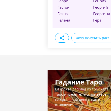
Гарри
Генрих
Гастон
Георгий
Гаянэ
Георгина
Гелена
Гера
Хочу получать расс
Гадание Таро
Откройте расклад из трех карт
Таро и узнайте, что привнесет
сегодняшний день в ваши
отношения