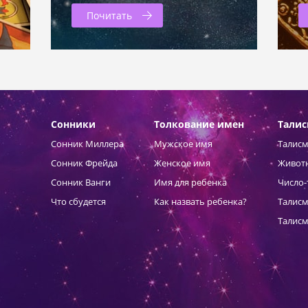
Почитать
Сонники
Толкование имен
Тали
Сонник Миллера
Мужское имя
Талисм
Сонник Фрейда
Женское имя
Живот
Сонник Ванги
Имя для ребенка
Число-
Что сбудется
Как назвать ребенка?
Талисм
Талисм