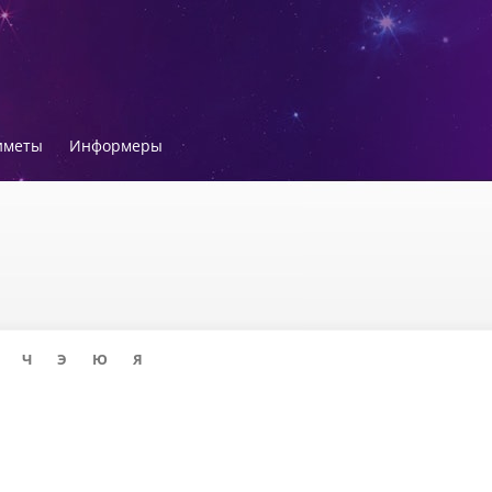
иметы
Информеры
Ч
Э
Ю
Я