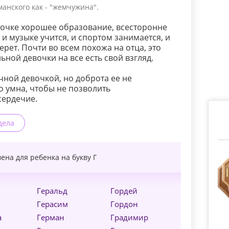
анского как - "жемчужина".
вочке хорошее образование, всесторонне
 и музыке учится, и спортом занимается, и
рет. Почти во всем похожа на отца, это
ьной девочки на все есть свой взгляд.
чной девочкой, но доброта ее не
о умна, чтобы не позволить
сердечие.
дела
ена для ребенка на букву
Г
Геральд
Гордей
й
Герасим
Гордон
а
Герман
Градимир