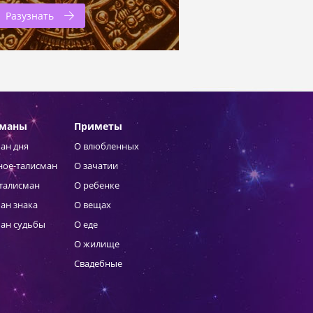
Разузнать
сманы
Приметы
ан дня
О влюбленных
ное-талисман
О зачатии
талисман
О ребенке
ан знака
О вещах
ан судьбы
О еде
О жилище
Свадебные