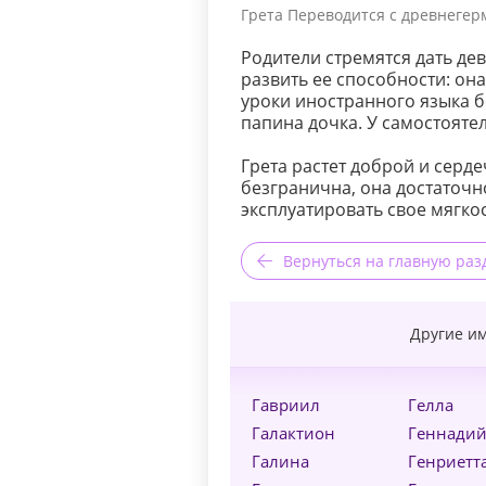
Грета Переводится с древнегерм
Родители стремятся дать де
развить ее способности: она
уроки иностранного языка бе
папина дочка. У самостоятел
Грета растет доброй и серде
безгранична, она достаточн
эксплуатировать свое мягко
Вернуться на главную раз
Другие им
Гавриил
Гелла
Галактион
Геннади
Галина
Генриетт