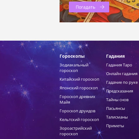
Погадать
Гороскопы
Гадания
Зодиакальный
Гадания Таро
гороскоп
Онлайн гадания
Китайский гороскоп
Гадание по руке
Японский гороскоп
Предсказания
Гороскоп древних
Тайны снов
Майя
Пасьянсы
Гороскоп друидов
Талисманы
Кельтский гороскоп
Приметы
Зороастрийский
гороскоп