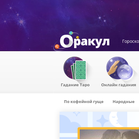
Гороск
Гадание Таро
Онлайн гадания
По кофейной гуще
Народные