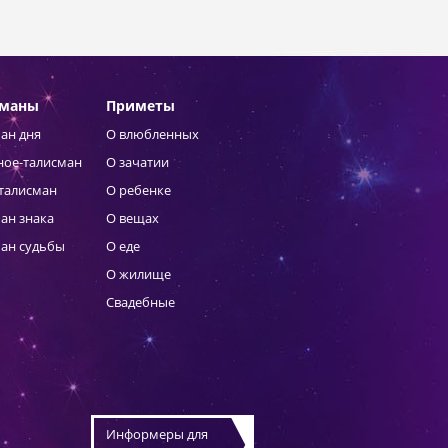
сманы
Приметы
ан дня
О влюбленных
ное-талисман
О зачатии
талисман
О ребенке
ан знака
О вещах
ан судьбы
О еде
О жилище
Свадебные
Информеры для