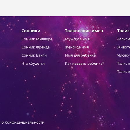
Сонники
Толкование имен
Тали
Сонник Миллера
Мужское имя
Талисм
Сонник Фрейда
Женское имя
Живот
Сонник Ванги
Имя для ребенка
Число-
Что сбудется
Как назвать ребенка?
Талисм
Талисм
 о Конфиденциальности