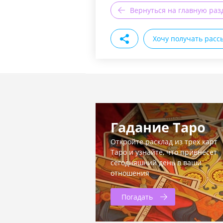
Вернуться на главную раз
Хочу получать расс
Гадание Таро
Откройте расклад из трех карт
Таро и узнайте, что привнесет
сегодняшний день в ваши
отношения
Погадать