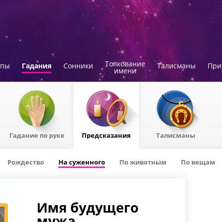
Толкование
опы
Гадания
Сонники
Талисманы
При
имени
Гадание по руке
Предсказания
Талисманы
Рождествo
На суженного
По животным
По вещам
Имя будущего
мужа