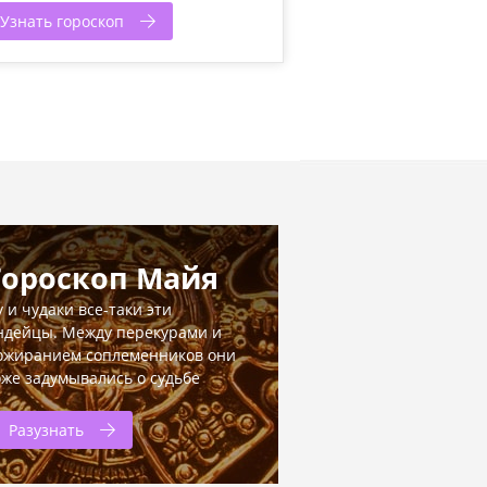
Узнать гороскоп
Гороскоп Майя
у и чудаки все-таки эти
ндейцы. Между перекурами и
ожиранием соплеменников они
оже задумывались о судьбе
Разузнать