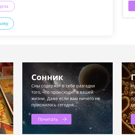
дела
ылку
Сонник
Сны содержат в себе разгадки
Н
того, что происходит в вашей
и
жизни. Даже если вам ничего не
п
приснилось сегодня…
т
Почитать