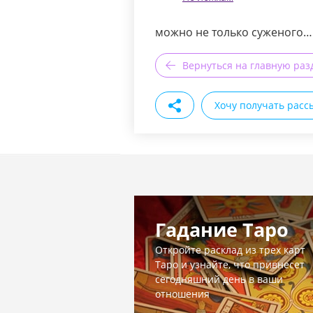
можно не только суженого… А
Вернуться на главную раз
Хочу получать расс
Гадание Таро
Откройте расклад из трех карт
Таро и узнайте, что привнесет
сегодняшний день в ваши
отношения