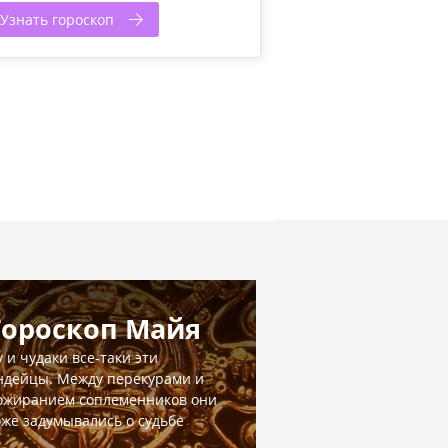
Узнать гороскоп
Гороскоп Майя
у и чудаки все-таки эти
ндейцы. Между перекурами и
ожиранием соплеменников они
оже задумывались о судьбе