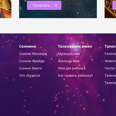
Почитать
Сонники
Толкование имен
Тали
Сонник Миллера
Мужское имя
Талисм
Сонник Фрейда
Женское имя
Живот
Сонник Ванги
Имя для ребенка
Число-
Что сбудется
Как назвать ребенка?
Талисм
Талисм