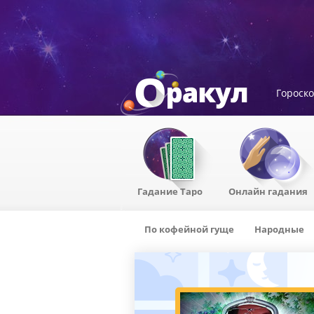
Гороск
Гадание Таро
Онлайн гадания
По кофейной гуще
Народные