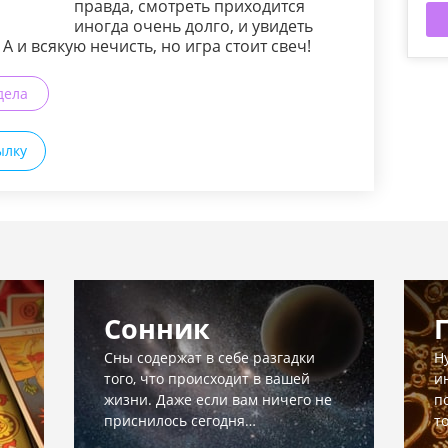
правда, смотреть приходится
иногда очень долго, и увидеть
 и всякую нечисть, но игра стоит свеч!
дела
ылку
Сонник
Сны содержат в себе разгадки
Н
того, что происходит в вашей
и
жизни. Даже если вам ничего не
п
приснилось сегодня…
т