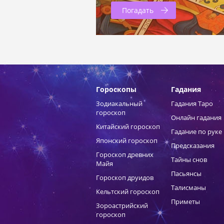
Погадать
Гороскопы
Гадания
Зодиакальный
Гадания Таро
гороскоп
Онлайн гадания
Китайский гороскоп
Гадание по руке
Японский гороскоп
Предсказания
Гороскоп древних
Тайны снов
Майя
Пасьянсы
Гороскоп друидов
Талисманы
Кельтский гороскоп
Приметы
Зороастрийский
гороскоп