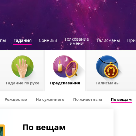
Толкование
опы
Гадания
Сонники
Талисманы
При
имени
Гадание по руке
Предсказания
Талисманы
Рождествo
На суженного
По животным
По вещам
По вещам