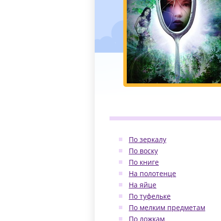
По зеркалу
По воску
По книге
На полотенце
На яйце
По туфельке
По мелким предметам
По ложкам