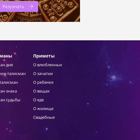
Разузнать
сманы
Приметы
ан дня
О влюбленных
ное-талисман
О зачатии
талисман
О ребенке
ан знака
О вещах
ан судьбы
О еде
О жилище
Свадебные