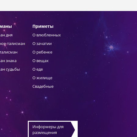
сманы
Приметы
ан дня
О влюбленных
ное-талисман
О зачатии
талисман
О ребенке
ан знака
О вещах
ан судьбы
О еде
О жилище
Свадебные
Информеры для
размещения