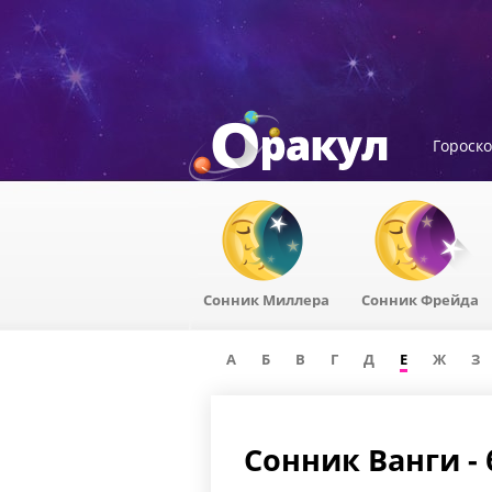
Гороск
Сонник Миллера
Сонник Фрейда
А
Б
В
Г
Д
Е
Ж
З
Сонник Ванги - 