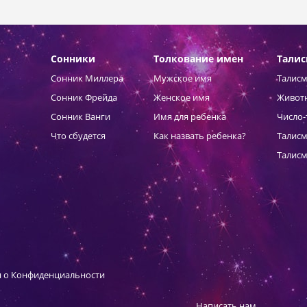
Сонники
Толкование имен
Тали
Сонник Миллера
Мужское имя
Талисм
Сонник Фрейда
Женское имя
Живот
Сонник Ванги
Имя для ребенка
Число-
Что сбудется
Как назвать ребенка?
Талисм
Талисм
 о Конфиденциальности
Написать нам