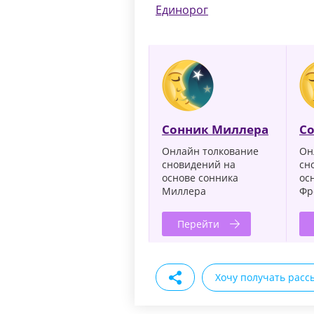
Единорог
Сонник Миллера
С
Онлайн толкование
Он
сновидений на
сн
основе сонника
ос
Миллера
Фр
Перейти
Хочу получать расс