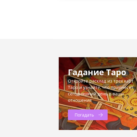
Гадание Таро
Откройте расклад из трех карт
Таро и узнайте, что привнесет
сегодняшний день в ваши
отношения
Погадать