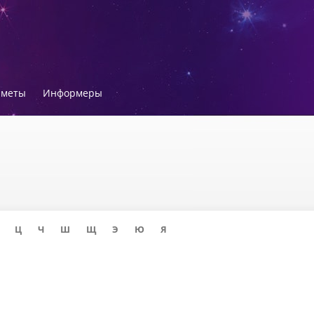
иметы
Информеры
Ц
Ч
Ш
Щ
Э
Ю
Я