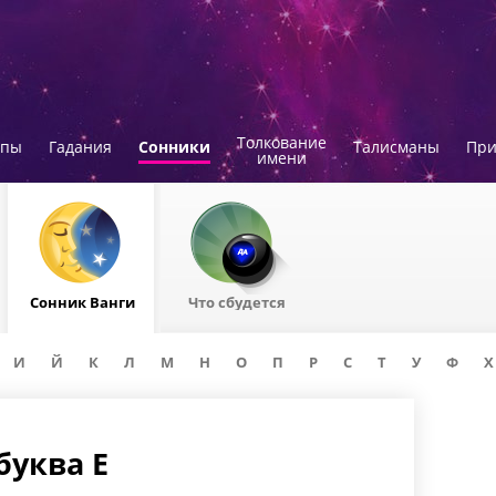
Толкование
опы
Гадания
Сонники
Талисманы
Пр
имени
Сонник Ванги
Что сбудется
И
Й
К
Л
М
Н
О
П
Р
С
Т
У
Ф
Х
буква Е