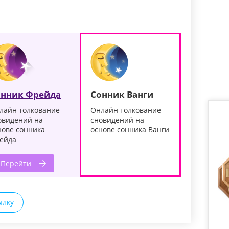
онник Фрейда
Сонник Ванги
лайн толкование
Онлайн толкование
овидений на
сновидений на
нове сонника
основе сонника Ванги
ейда
Перейти
ылку