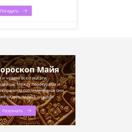
Погадать
Гороскоп Майя
у и чудаки все-таки эти
ндейцы. Между перекурами и
ожиранием соплеменников они
оже задумывались о судьбе
Разузнать