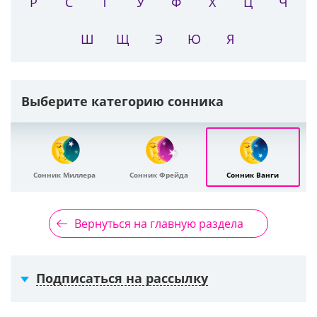
Р
С
Т
У
Ф
Х
Ц
Ч
Ш
Щ
Э
Ю
Я
Выберите категорию сонника
Сонник Миллера
Сонник Фрейда
Сонник Ванги
Вернуться на главную раздела
Подписаться на рассылку