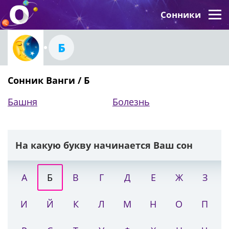
Сонники
Б
Сонник Ванги / Б
Башня
Болезнь
На какую букву начинается Ваш сон
А
Б
В
Г
Д
Е
Ж
З
И
Й
К
Л
М
Н
О
П