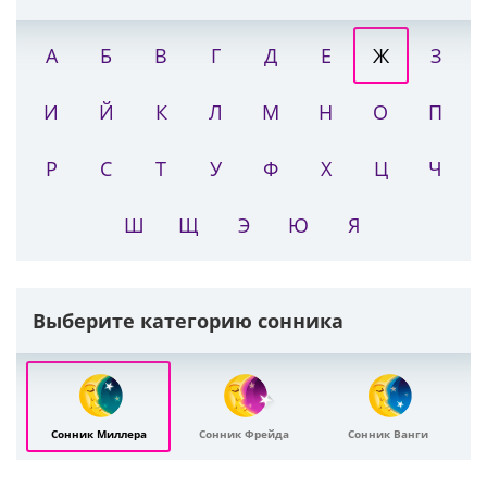
А
Б
В
Г
Д
Е
Ж
З
И
Й
К
Л
М
Н
О
П
Р
С
Т
У
Ф
Х
Ц
Ч
Ш
Щ
Э
Ю
Я
Выберите категорию сонника
Сонник Миллера
Сонник Фрейда
Сонник Ванги