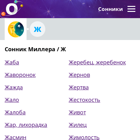
Сонники
Ж
Сонник Миллера / Ж
Жаба
Жеребец, жеребенок
Жаворонок
Жернов
Жажда
Жертва
Жало
Жестокость
Жалоба
Живот
Жар, лихорадка
Жилец
Жасмин
Жимолость