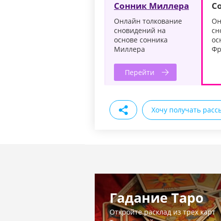
Сонник Миллера
С
Онлайн толкование
Он
сновидений на
сн
основе сонника
ос
Миллера
Фр
Перейти
Хочу получать расс
Гадание Таро
Откройте расклад из трех карт