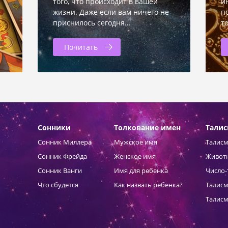
того, что происходит в вашей
и
жизни. Даже если вам ничего не
п
приснилось сегодня…
т
Почитать
Сонники
Толкование имен
Тали
Сонник Миллера
Мужское имя
Талисм
Сонник Фрейда
Женское имя
Живот
Сонник Ванги
Имя для ребенка
Число-
Что сбудется
Как назвать ребенка?
Талисм
Талисм