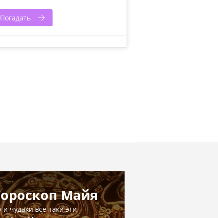
Погадать
Гороскоп Майя
у и чудаки все-таки эти