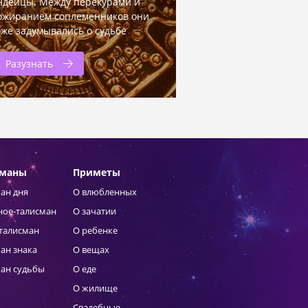
ндейцы. Между перекурами и
ожиранием соплеменников они
оже задумывались о судьбе
Разузнать
сманы
Приметы
ан дня
О влюбленных
ное-талисман
О зачатии
талисман
О ребенке
ан знака
О вещах
ан судьбы
О еде
О жилище
Свадебные