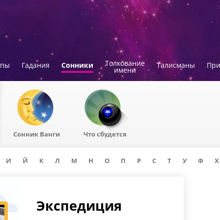
Толкование
опы
Гадания
Сонники
Талисманы
Пр
имени
Сонник Ванги
Что сбудется
И
Й
К
Л
М
Н
О
П
Р
С
Т
У
Ф
Х
Экспедиция