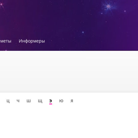
иметы
Информеры
Ц
Ч
Ш
Щ
Э
Ю
Я