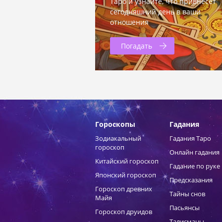
Таро и узнайте, что привнесет
сегодняшний день в ваши
отношения
Погадать
Гороскопы
Гадания
Зодиакальный
Гадания Таро
гороскоп
Онлайн гадания
Китайский гороскоп
Гадание по руке
Японский гороскоп
Предсказания
Гороскоп древних
Тайны снов
Майя
Пасьянсы
Гороскоп друидов
Талисманы