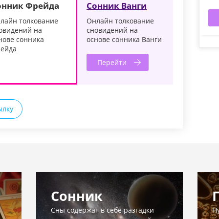
онник Фрейда
Сонник Ванги
лайн толкование
Онлайн толкование
овидений на
сновидений на
нове сонника
основе сонника Ванги
ейда
Перейти
ылку
Сонник
Сны содержат в себе разгадки
Н