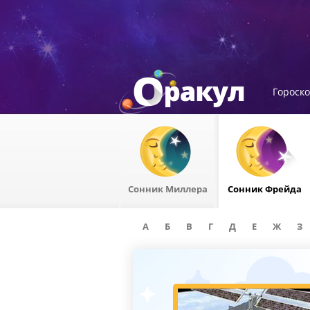
Гороск
Сонник Миллера
Сонник Фрейда
А
Б
В
Г
Д
Е
Ж
З