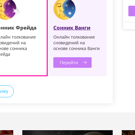
онник Фрейда
Сонник Ванги
лайн толкование
Онлайн толкование
овидений на
сновидений на
нове сонника
основе сонника Ванги
ейда
Перейти
ылку