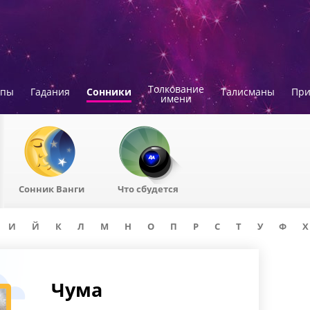
Толкование
опы
Гадания
Сонники
Талисманы
Пр
имени
Сонник Ванги
Что сбудется
И
Й
К
Л
М
Н
О
П
Р
С
Т
У
Ф
Х
Чума