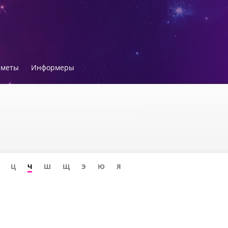
иметы
Информеры
Ц
Ч
Ш
Щ
Э
Ю
Я