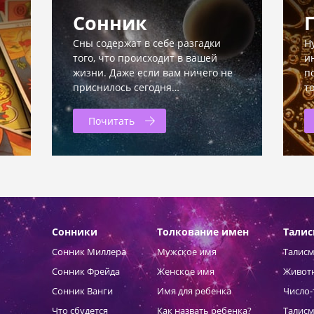
Сонник
Сны содержат в себе разгадки
Н
того, что происходит в вашей
и
жизни. Даже если вам ничего не
п
приснилось сегодня…
т
Почитать
Сонники
Толкование имен
Тали
Сонник Миллера
Мужское имя
Талисм
Сонник Фрейда
Женское имя
Живот
Сонник Ванги
Имя для ребенка
Число-
Что сбудется
Как назвать ребенка?
Талисм