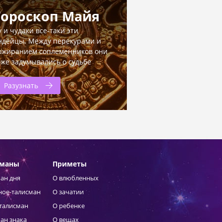
Гороскоп Майя
у и чудаки все-таки эти
ндейцы. Между перекурами и
ожиранием соплеменников они
оже задумывались о судьбе
Разузнать
сманы
Приметы
ан дня
О влюбленных
ное-талисман
О зачатии
талисман
О ребенке
ан знака
О вещах