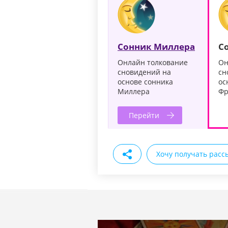
Сонник Миллера
С
Онлайн толкование
Он
сновидений на
сн
основе сонника
ос
Миллера
Фр
Перейти
Хочу получать расс