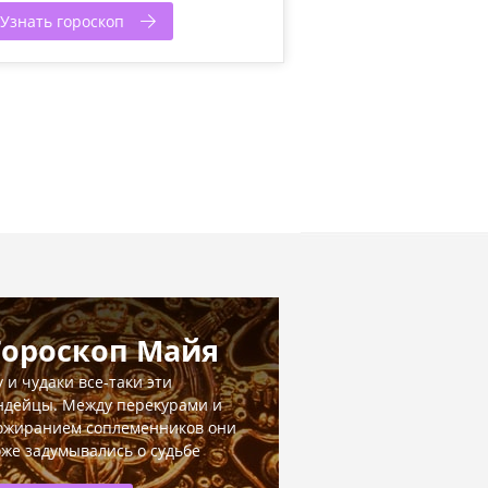
Узнать гороскоп
Гороскоп Майя
у и чудаки все-таки эти
ндейцы. Между перекурами и
ожиранием соплеменников они
оже задумывались о судьбе