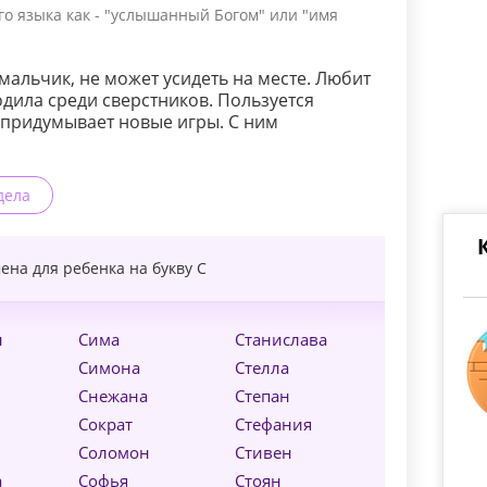
го языка как - "услышанный Богом" или "имя
мальчик, не может усидеть на месте. Любит
одила среди сверстников. Пользуется
о придумывает новые игры. С ним
дела
ена для ребенка на букву
С
н
Сима
Станислава
Симона
Стелла
Снежана
Степан
Сократ
Стефания
Соломон
Стивен
а
Софья
Стоян