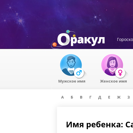
Гороск
Мужское имя
Женское имя
А
Б
В
Г
Д
Е
Ж
З
Имя ребенка: 