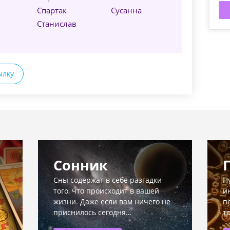
Спартак
Сусанна
Станислав
ылку
Сонник
Сны содержат в себе разгадки
Н
того, что происходит в вашей
и
жизни. Даже если вам ничего не
п
приснилось сегодня…
т