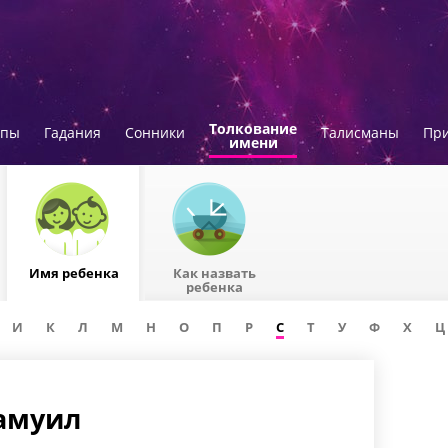
Толкование
опы
Гадания
Сонники
Талисманы
Пр
имени
Имя ребенка
Как назвать
ребенка
И
К
Л
М
Н
О
П
Р
С
Т
У
Ф
Х
Ц
Самуил