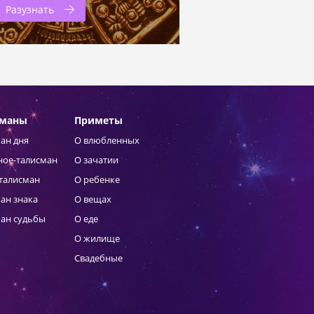
Разузнать
сманы
Приметы
ан дня
О влюбленных
ное-талисман
О зачатии
талисман
О ребенке
ан знака
О вещах
ан судьбы
О еде
О жилище
Свадебные