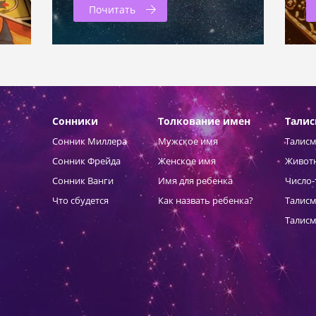
Почитать
Сонники
Толкование имен
Тали
Сонник Миллера
Мужское имя
Талисм
Сонник Фрейда
Женское имя
Живот
Сонник Ванги
Имя для ребенка
Число-
Что сбудется
Как назвать ребенка?
Талисм
Талисм