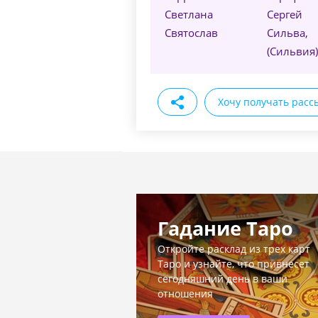
Светлана
Сергей
Святослав
Сильва,
(Сильвия)
Хочу получать расс
Гадание Таро
Откройте расклад из трех карт
Таро и узнайте, что привнесет
сегодняшний день в ваши
отношения