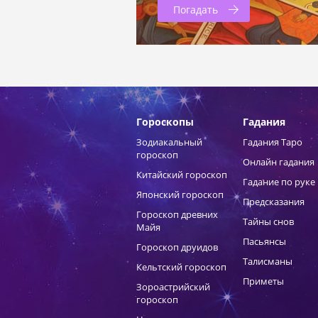
Погадать
Гороскопы
Гадания
Зодиакальный
Гадания Таро
гороскоп
Онлайн гадания
Китайский гороскоп
Гадание по руке
Японский гороскоп
Предсказания
Гороскоп древних
Тайны снов
Майя
Пасьянсы
Гороскоп друидов
Талисманы
Кельтский гороскоп
Приметы
Зороастрийский
гороскоп