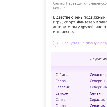
Самуил Переводится с еврейско
Божие".
В детстве очень подвижный 
игры, спорт. Фантазер и зав
авторитетом у друзей, част
интересно.
Вернуться на главную раз
Другие им
Сабина
Севастья
Савва
Северин
Савелий
Северина
Самсон
Семен
Санта
Серафим
Сарра
Серафим