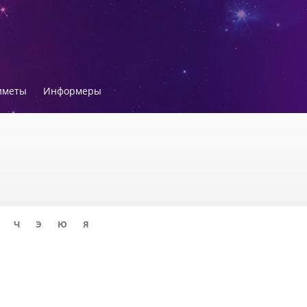
иметы
Информеры
Ч
Э
Ю
Я