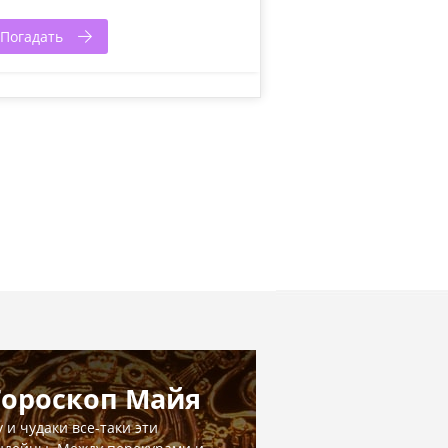
Погадать
Гороскоп Майя
у и чудаки все-таки эти