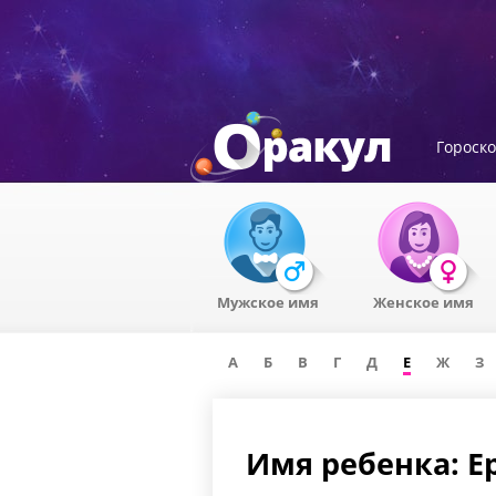
Гороск
Мужское имя
Женское имя
А
Б
В
Г
Д
Е
Ж
З
Имя ребенка: 