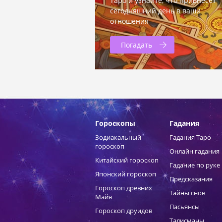
Таро и узнайте, что привнесет
сегодняшний день в ваши
отношения
Погадать
Гороскопы
Гадания
Зодиакальный
Гадания Таро
гороскоп
Онлайн гадания
Китайский гороскоп
Гадание по руке
Японский гороскоп
Предсказания
Гороскоп древних
Тайны снов
Майя
Пасьянсы
Гороскоп друидов
Талисманы