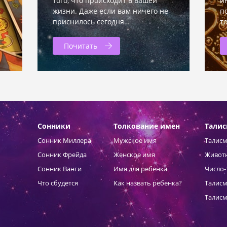
того, что происходит в вашей
и
жизни. Даже если вам ничего не
п
приснилось сегодня…
т
Почитать
Сонники
Толкование имен
Тали
Сонник Миллера
Мужское имя
Талисм
Сонник Фрейда
Женское имя
Живот
Сонник Ванги
Имя для ребенка
Число-
Что сбудется
Как назвать ребенка?
Талисм
Талисм