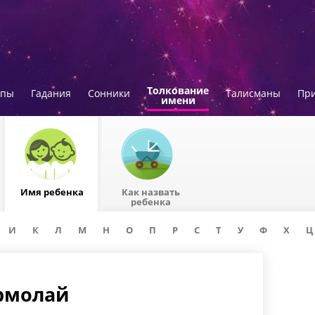
Толкование
опы
Гадания
Сонники
Талисманы
Пр
имени
Имя ребенка
Как назвать
ребенка
И
К
Л
М
Н
О
П
Р
С
Т
У
Ф
Х
Ц
Ермолай