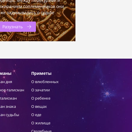
ндейцы. Между перекурами и
ожиранием соплеменников они
оже задумывались о судьбе
Разузнать
сманы
Приметы
ан дня
О влюбленных
ное-талисман
О зачатии
талисман
О ребенке
ан знака
О вещах
ан судьбы
О еде
О жилище
Свадебные