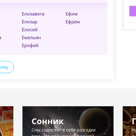
Елизавета
Ефим
Елизар
Ефрем
Елисей
а
Емельян
Ерофей
ылку
Сонник
Сны содержат в себе разгадки
Н