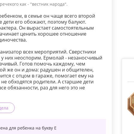
ечекого как - "вестник народа".
ебенком, в семье он чаще всего второй
е дети его обожают, поэтому балуют.
арактера. Он вырастает самостоятельным
ачинает ценить хорошее отношение
диночества.
ганизатор всех мероприятий. Сверстники
т у них неоспорим. Ермолай - незаносчивый
вчивый. Готов помочь каждому, чем
ой же он и дома: радушен и общителен,
ится с отцом в гараже, помогает ему на
 не обходятся родители. А старшие дети
все обязанности, раз для него это не
дела
ена для ребенка на букву
Е