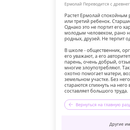
Ермолай Переводится с древнегр
Растет Ермолай спокойным р
или третий ребенок. Старши
Однако это не портит его х
молодым человеком, рано н
родных, друзей. Не терпит о
В школе - общественник, ор
его уважают, а его авторите
парень, очень добрый, отзы
многие злоупотребляют. Так
охотно помогает матери, воз
земельном участке. Без него
стараются спихнуть на него 
составляет большого труда.
Вернуться на главную раз
Другие им