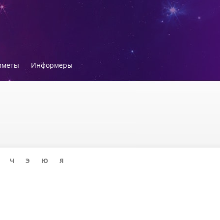
иметы
Информеры
Ч
Э
Ю
Я