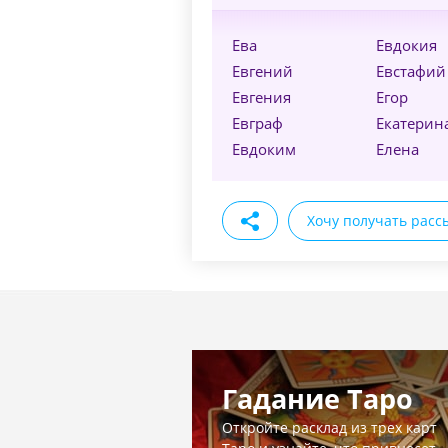
Ева
Евдокия
Евгений
Евстафий
Евгения
Егор
Евграф
Екатерин
Евдоким
Елена
Хочу получать расс
Гадание Таро
Откройте расклад из трех карт