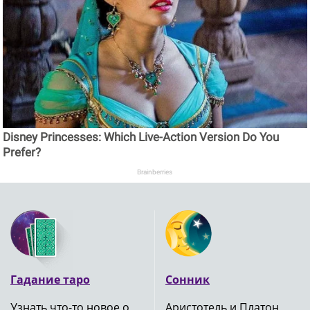
Disney Princesses: Which Live-Action Version Do You
Prefer?
Brainberries
Гадание таро
Сонник
Узнать что-то новое о
Аристотель и Платон