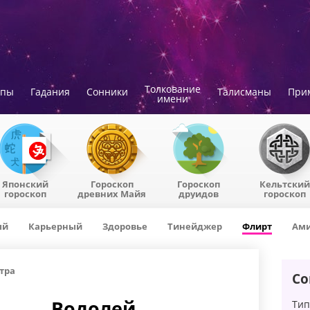
Толкование
опы
Гадания
Сонники
Талисманы
При
имени
Японский
Гороскоп
Гороскоп
Кельтский
гороскоп
древних Майя
друидов
гороскоп
ый
Карьерный
Здоровье
Тинейджер
Флирт
Ами
тра
Со
Водолей
Тип