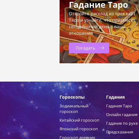
Гадание Таро
Откройте расклад из трех карт
Таро и узнайте, что привнесет
сегодняшний день в ваши
отношения
Погадать
Гороскопы
Гадания
Зодиакальный
Гадания Таро
гороскоп
Онлайн гадания
Китайский гороскоп
Гадание по руке
Японский гороскоп
Предсказания
Гороскоп древних