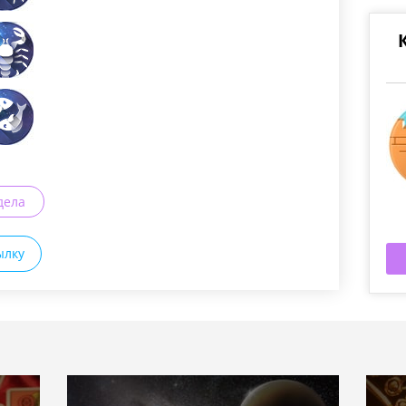
дела
ылку