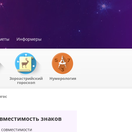
меты
Информеры
Зороастрийский
Нумерология
гороскоп
гос
вместимость знаков
 совместимости