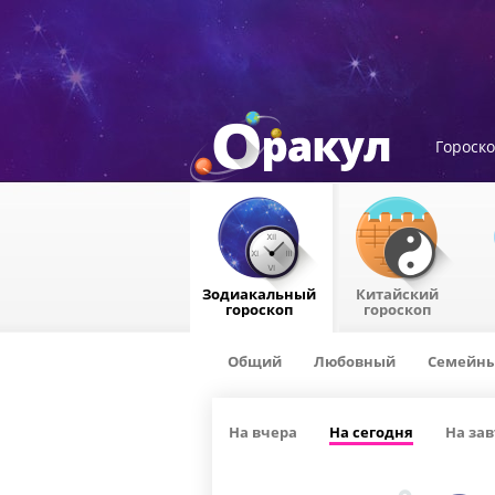
Гороск
Зодиакальный
Китайский
гороскоп
гороскоп
Общий
Любовный
Семейн
На вчера
На сегодня
На зав