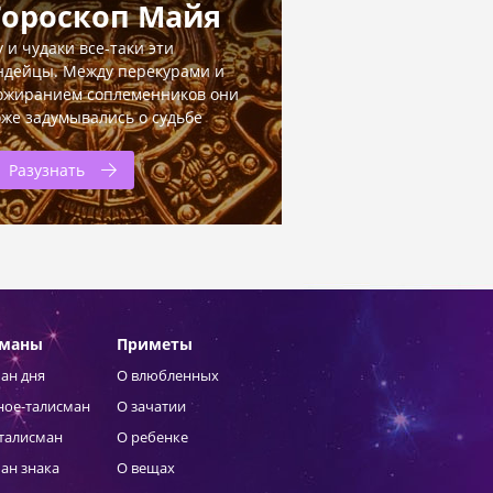
Гороскоп Майя
у и чудаки все-таки эти
ндейцы. Между перекурами и
ожиранием соплеменников они
оже задумывались о судьбе
Разузнать
сманы
Приметы
ан дня
О влюбленных
ное-талисман
О зачатии
талисман
О ребенке
ан знака
О вещах