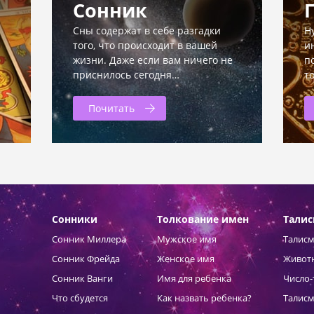
Сонник
Сны содержат в себе разгадки
Н
того, что происходит в вашей
и
жизни. Даже если вам ничего не
п
приснилось сегодня…
т
Почитать
Сонники
Толкование имен
Тали
Сонник Миллера
Мужское имя
Талисм
Сонник Фрейда
Женское имя
Живот
Сонник Ванги
Имя для ребенка
Число-
Что сбудется
Как назвать ребенка?
Талисм