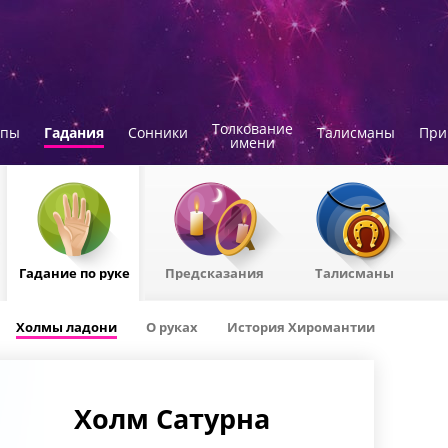
Толкование
опы
Гадания
Сонники
Талисманы
При
имени
Гадание по руке
Предсказания
Талисманы
Холмы ладони
О руках
История Хиромантии
Холм Сатурна