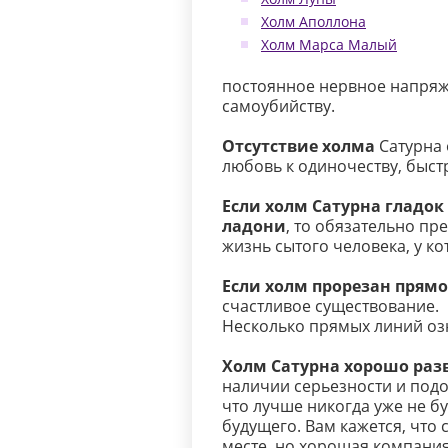
Холм Аполлона
Холм Марса Малый
постоянное нервное напряж
самоубийству.
Отсутствие холма
Сатурна 
любовь к одиночеству, быст
Если холм Сатурна гладок
ладони
, то обязательно пр
жизнь сытого человека, у ко
Если холм прорезан прям
счастливое существование.
Несколько прямых линий озн
Холм Сатурна хорошо раз
наличии серьезности и подо
что лучше никогда уже не б
будущего. Вам кажется, что 
месте, но хорошая компани