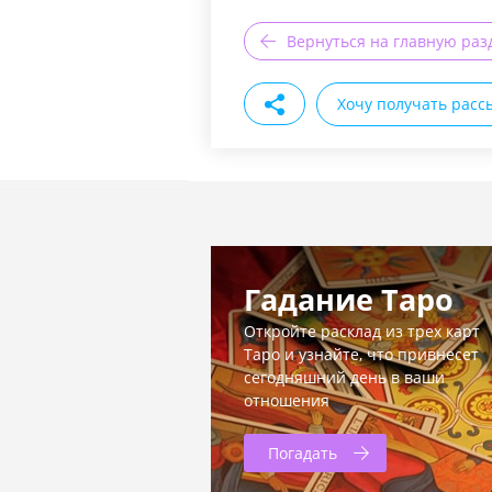
Вернуться на главную раз
Хочу получать расс
Гадание Таро
Откройте расклад из трех карт
Таро и узнайте, что привнесет
сегодняшний день в ваши
отношения
Погадать