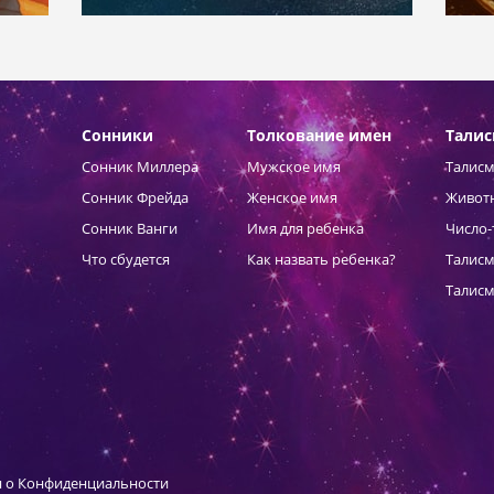
Сонники
Толкование имен
Тали
Сонник Миллера
Мужское имя
Талисм
Сонник Фрейда
Женское имя
Живот
Сонник Ванги
Имя для ребенка
Число-
Что сбудется
Как назвать ребенка?
Талисм
Талисм
 о Конфиденциальности