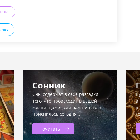
дела
ылку
Сонник
Сны содержат в себе разгадки
Н
того, что происходит в вашей
и
жизни. Даже если вам ничего не
п
приснилось сегодня…
т
Почитать