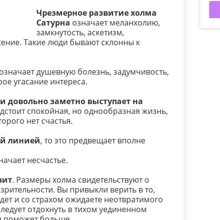
Чрезмерное развитие холма
Сатурна
означает меланхолию,
замкнутость, аскетизм,
ение. Такие люди бывают склонны к
означает душевную болезнь, задумчивость,
рое угасание интереса.
 и довольно заметно выступает на
едстоит спокойная, но однообразная жизнь,
торого нет счастья.
ой линией
, то это предвещает вполне
ачает несчастье.
вит
. Размеры холма свидетельствуют о
зрительности. Вы привыкли верить в то,
удет и со страхом ожидаете неотвратимого
следует отдохнуть в тихом уединенном
я поможет больше.