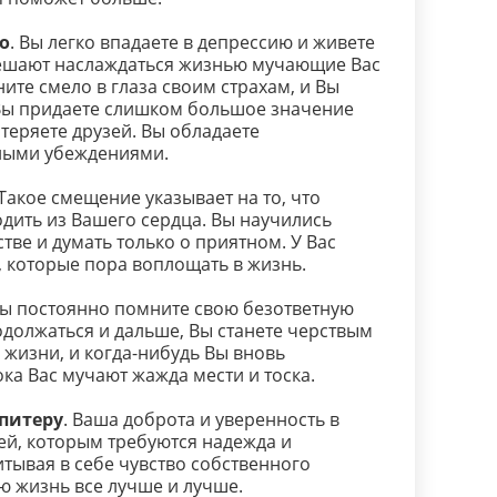
о
. Вы легко впадаете в депрессию и живете
мешают наслаждаться жизнью мучающие Вас
ите смело в глаза своим страхам, и Вы
 Вы придаете слишком большое значение
теряете друзей. Вы обладаете
ными убеждениями.
 Такое смещение указывает на то, что
одить из Вашего сердца. Вы научились
тве и думать только о приятном. У Вас
 которые пора воплощать в жизнь.
Вы постоянно помните свою безответную
родолжаться и дальше, Вы станете черствым
 жизни, и когда-нибудь Вы вновь
ка Вас мучают жажда мести и тоска.
питеру
. Ваша доброта и уверенность в
ей, которым требуются надежда и
тывая в себе чувство собственного
ою жизнь все лучше и лучше.