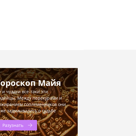
Гороскоп Майя
у и чудаки все-таки эти
ндейцы. Между перекурами и
ожиранием соплеменников они
оже задумывались о судьбе
Разузнать