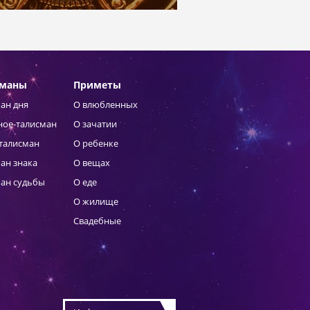
сманы
Приметы
ан дня
О влюбленных
ное-талисман
О зачатии
талисман
О ребенке
ан знака
О вещах
ан судьбы
О еде
О жилище
Свадебные