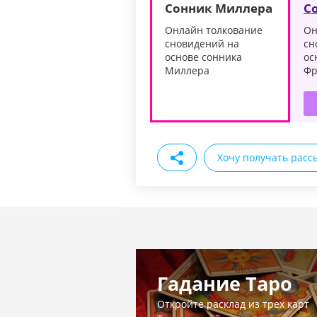
Сонник Миллера
С
Онлайн толкование
Он
сновидений на
сн
основе сонника
ос
Миллера
Фр
Хочу получать расс
Гадание Таро
Откройте расклад из трех карт