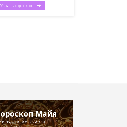
Узнать гороскоп
Гороскоп Майя
у и чудаки все-таки эти