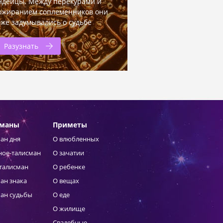
ндейцы. Между перекурами и
ожиранием соплеменников они
оже задумывались о судьбе
Разузнать
сманы
Приметы
ан дня
О влюбленных
ное-талисман
О зачатии
талисман
О ребенке
ан знака
О вещах
ан судьбы
О еде
О жилище
Свадебные