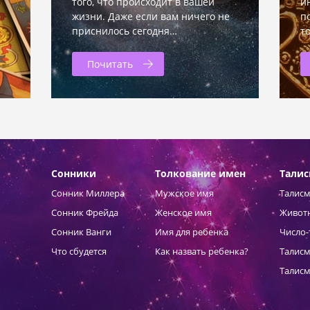
того, что происходит в вашей
и
жизни. Даже если вам ничего не
п
приснилось сегодня…
т
Почитать
Сонники
Толкование имен
Тали
Сонник Миллера
Мужское имя
Талисм
Сонник Фрейда
Женское имя
Живот
Сонник Ванги
Имя для ребенка
Число-
Что сбудется
Как назвать ребенка?
Талисм
Талисм