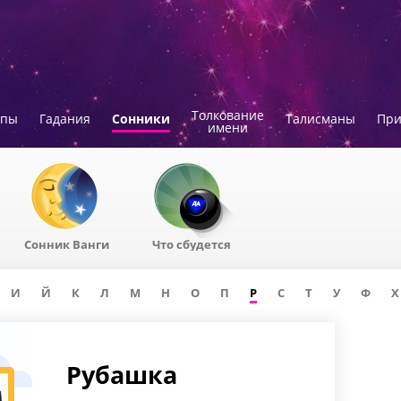
Толкование
опы
Гадания
Сонники
Талисманы
Пр
имени
Сонник Ванги
Что сбудется
И
Й
К
Л
М
Н
О
П
Р
С
Т
У
Ф
Х
Рубашка