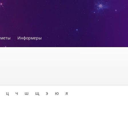
иметы
Информеры
Ц
Ч
Ш
Щ
Э
Ю
Я