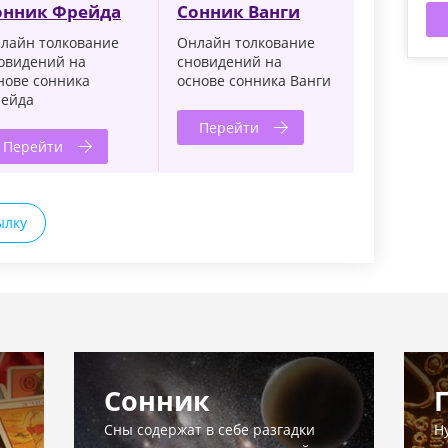
онник Фрейда
Сонник Ванги
лайн толкование
Онлайн толкование
овидений на
сновидений на
нове сонника
основе сонника Ванги
ейда
Перейти
Перейти
ылку
Сонник
Сны содержат в себе разгадки
Н