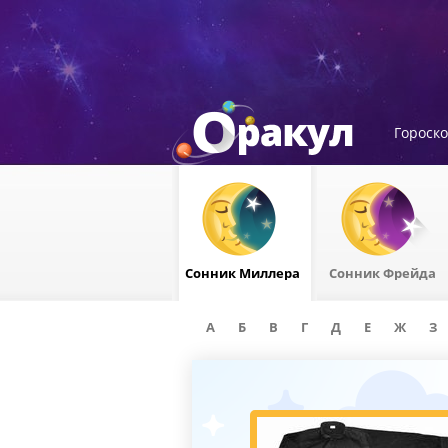
Гороск
Сонник Миллера
Сонник Фрейда
А
Б
В
Г
Д
Е
Ж
З