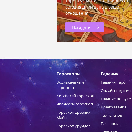
Таро и узнайте, что привнесет
сегодняшний день в ваши
отношения
Погадать
Гороскопы
Гадания
Зодиакальный
Гадания Таро
гороскоп
Онлайн гадания
Китайский гороскоп
Гадание по руке
Японский гороскоп
Предсказания
Гороскоп древних
Тайны снов
Майя
Пасьянсы
Гороскоп друидов
Талисманы