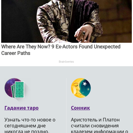
Where Are They Now? 9 Ex-Actors Found Unexpected
Career Paths
Brainberries
Гадание таро
Сонник
Узнать что-то новое о
Аристотель и Платон
сегодняшнем дне
считали сновидения
никогда не поздно,
кладезем информации о