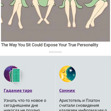
The Way You Sit Could Expose Your True Personality
Brainberries
Гадание таро
Сонник
Узнать что-то новое о
Аристотель и Платон
сегодняшнем дне
считали сновидения
никогда не поздно,
кладезем информации о