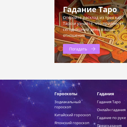
Гадание Таро
Откройте расклад из трех карт
Таро и узнайте, что привнесет
сегодняшний день в ваши
отношения
Погадать
Гороскопы
Гадания
Зодиакальный
Гадания Таро
гороскоп
Онлайн гадания
Китайский гороскоп
Гадание по руке
Японский гороскоп
Предсказания