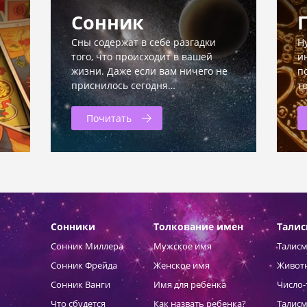
Сонник
Сны содержат в себе разгадки
Н
того, что происходит в вашей
и
жизни. Даже если вам ничего не
п
приснилось сегодня…
т
Почитать
Сонники
Толкование имен
Тали
Сонник Миллера
Мужское имя
Талисм
Сонник Фрейда
Женское имя
Живот
Сонник Ванги
Имя для ребенка
Число-
Что сбудется
Как назвать ребенка?
Талисм