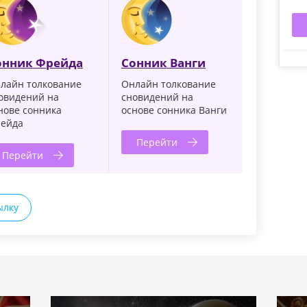
онник Фрейда
Сонник Ванги
лайн толкование
Онлайн толкование
овидений на
сновидений на
нове сонника
основе сонника Ванги
ейда
Перейти
Перейти
ылку