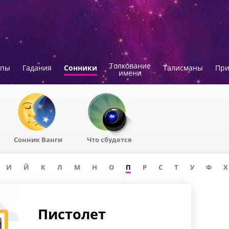
Толкование
опы
Гадания
Сонники
Талисманы
Пр
имени
Сонник Ванги
Что сбудется
И
Й
К
Л
М
Н
О
П
Р
С
Т
У
Ф
Х
Пистолет