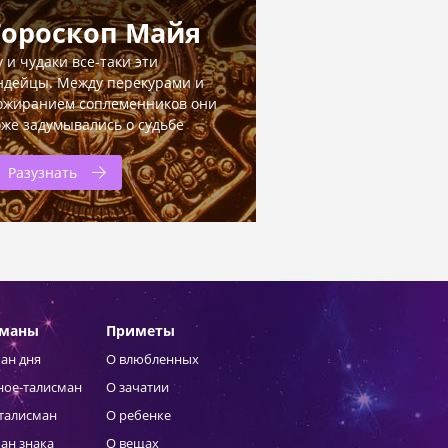
Гороскоп Майя
у и чудаки все-таки эти
ндейцы. Между перекурами и
ожиранием соплеменников они
оже задумывались о судьбе
Разузнать
сманы
Приметы
ан дня
О влюбленных
ное-талисман
О зачатии
талисман
О ребенке
ан знака
О вещах