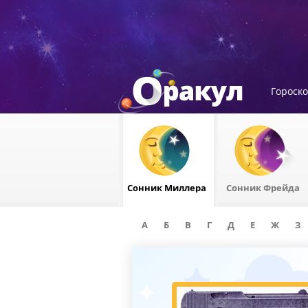
Гороск
Сонник Миллера
Сонник Фрейда
А
Б
В
Г
Д
Е
Ж
З