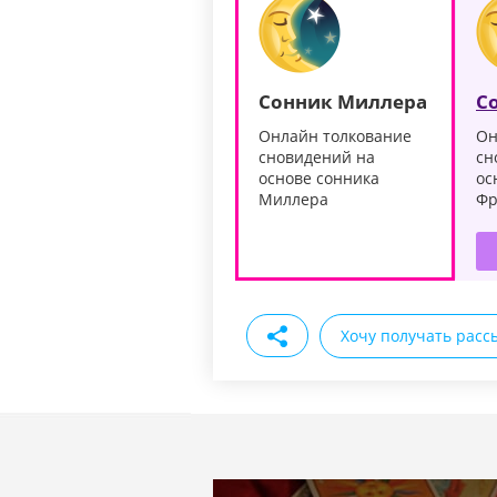
Сонник Миллера
С
Онлайн толкование
Он
сновидений на
сн
основе сонника
ос
Миллера
Фр
Хочу получать расс