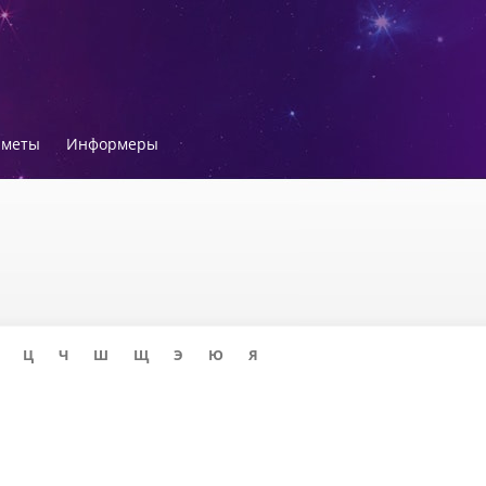
иметы
Информеры
Ц
Ч
Ш
Щ
Э
Ю
Я