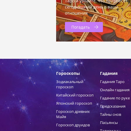
Таро и узнайте, что привнесет
сегодняшний день в ваши
отношения
Погадать
Гороскопы
Гадания
Зодиакальный
Гадания Таро
гороскоп
Онлайн гадания
Китайский гороскоп
Гадание по руке
Японский гороскоп
Предсказания
Гороскоп древних
Тайны снов
Майя
Пасьянсы
Гороскоп друидов
Талисманы