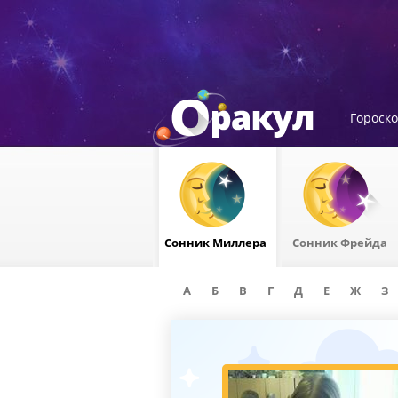
Гороск
Сонник Миллера
Сонник Фрейда
А
Б
В
Г
Д
Е
Ж
З