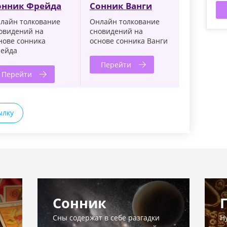
онник Фрейда
Сонник Ванги
лайн толкование
Онлайн толкование
овидений на
сновидений на
нове сонника
основе сонника Ванги
ейда
Перейти
Перейти
ылку
Сонник
Сны содержат в себе разгадки
Н