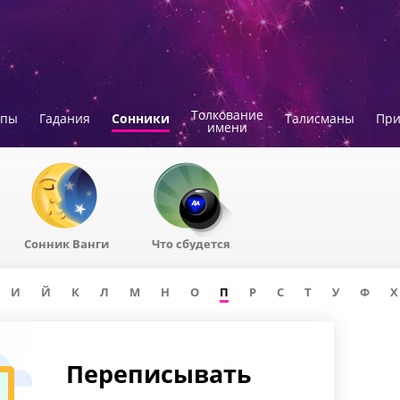
Толкование
опы
Гадания
Сонники
Талисманы
Пр
имени
Сонник Ванги
Что сбудется
И
Й
К
Л
М
Н
О
П
Р
С
Т
У
Ф
Х
Переписывать