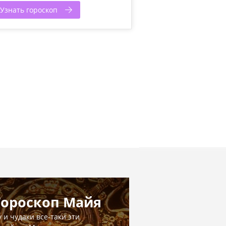
Узнать гороскоп
Гороскоп Майя
у и чудаки все-таки эти