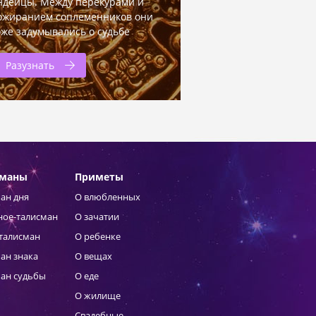
ндейцы. Между перекурами и
ожиранием соплеменников они
оже задумывались о судьбе
Разузнать
сманы
Приметы
ан дня
О влюбленных
ное-талисман
О зачатии
талисман
О ребенке
ан знака
О вещах
ан судьбы
О еде
О жилище
Свадебные