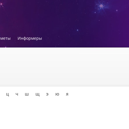
иметы
Информеры
Ц
Ч
Ш
Щ
Э
Ю
Я