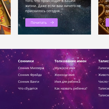
того, что происходит в вашей
и
жизни. Даже если вам ничего не
п
приснилось сегодня…
т
Почитать
Сонники
Толкование имен
Тали
Сонник Миллера
Мужское имя
Талисм
Сонник Фрейда
Женское имя
Живот
Сонник Ванги
Имя для ребенка
Число-
Что сбудется
Как назвать ребенка?
Талисм
Талисм