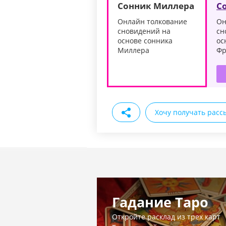
Сонник Миллера
С
Онлайн толкование
Он
сновидений на
сн
основе сонника
ос
Миллера
Фр
Хочу получать расс
Гадание Таро
Откройте расклад из трех карт