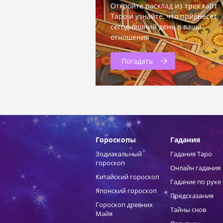
Откройте расклад из трех карт
Таро и узнайте, что привнесет
сегодняшний день в ваши
отношения
Погадать
Гороскопы
Гадания
Зодиакальный
Гадания Таро
гороскоп
Онлайн гадания
Китайский гороскоп
Гадание по руке
Японский гороскоп
Предсказания
Гороскоп древних
Тайны снов
Майя