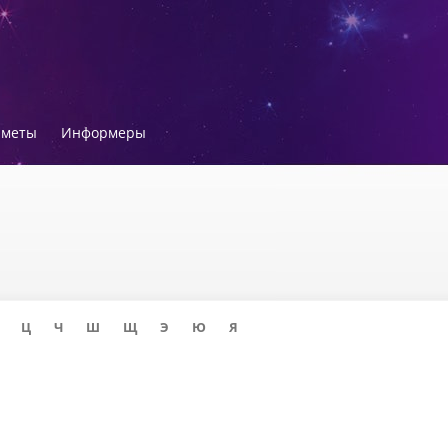
иметы
Информеры
Ц
Ч
Ш
Щ
Э
Ю
Я