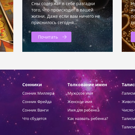
Сны содержат в себе разгадки
Н
того, что происходит в вашей
и
жизни. Даже если вам ничего не
п
приснилось сегодня…
т
Почитать
Сонники
Толкование имен
Тали
Сонник Миллера
Мужское имя
Талисм
Сонник Фрейда
Женское имя
Живот
Сонник Ванги
Имя для ребенка
Число-
Что сбудется
Как назвать ребенка?
Талисм
Талисм