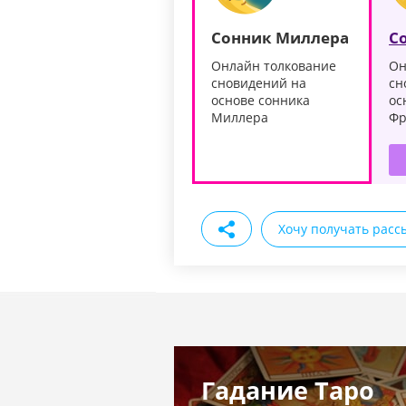
Сонник Миллера
С
Онлайн толкование
Он
сновидений на
сн
основе сонника
ос
Миллера
Фр
Хочу получать расс
Гадание Таро