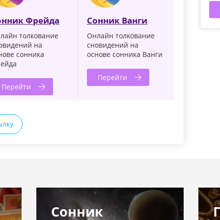
онник Фрейда
Сонник Ванги
лайн толкование
Онлайн толкование
овидений на
сновидений на
нове сонника
основе сонника Ванги
ейда
Перейти
Перейти
ылку
Сонник