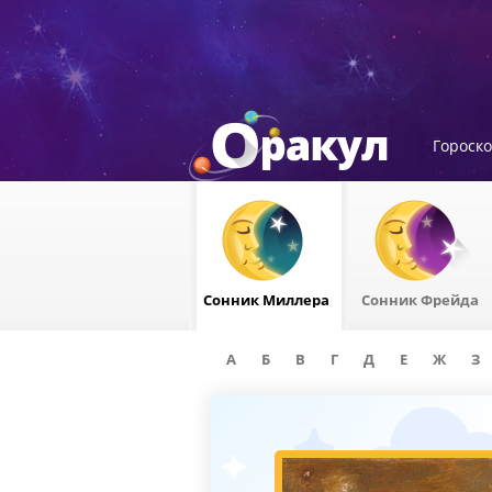
Гороск
Сонник Миллера
Сонник Фрейда
А
Б
В
Г
Д
Е
Ж
З