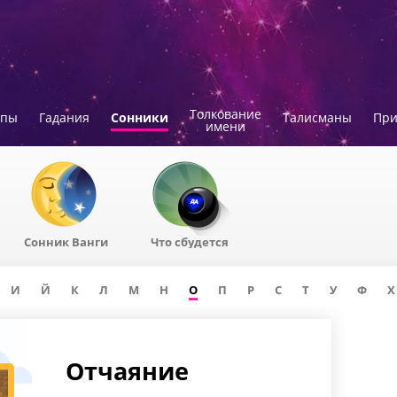
Толкование
опы
Гадания
Сонники
Талисманы
Пр
имени
Сонник Ванги
Что сбудется
И
Й
К
Л
М
Н
О
П
Р
С
Т
У
Ф
Х
Отчаяние