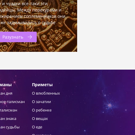
у и чудаки все-таки эти
ндейцы. Между перекурами и
ожиранием соплеменников они
оже задумывались о судьбе
Разузнать
сманы
Приметы
ан дня
О влюбленных
ное-талисман
О зачатии
талисман
О ребенке
ан знака
О вещах
ан судьбы
О еде