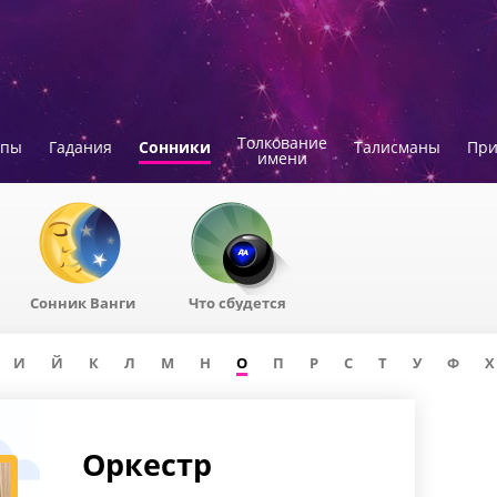
Толкование
опы
Гадания
Сонники
Талисманы
Пр
имени
Сонник Ванги
Что сбудется
И
Й
К
Л
М
Н
О
П
Р
С
Т
У
Ф
Х
Оркестр