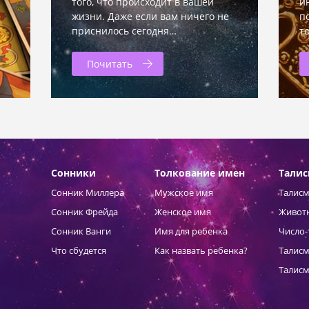
того, что происходит в вашей
и
жизни. Даже если вам ничего не
п
приснилось сегодня…
т
Почитать
Сонники
Толкование имен
Тали
Сонник Миллера
Мужское имя
Талисм
Сонник Фрейда
Женское имя
Живот
Сонник Ванги
Имя для ребенка
Число-
Что сбудется
Как назвать ребенка?
Талисм
Талисм