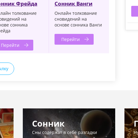
онник Фрейда
Сонник Ванги
лайн толкование
Онлайн толкование
овидений на
сновидений на
нове сонника
основе сонника Ванги
ейда
Перейти
Перейти
ылку
Сонник
Сны содержат в себе разгадки
Н