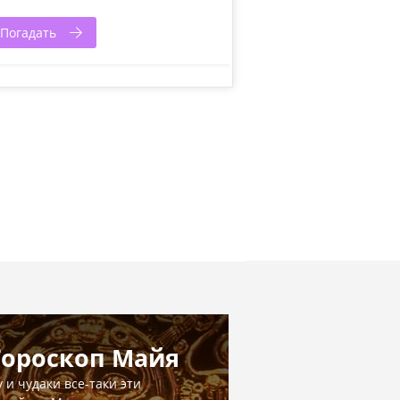
Погадать
Гороскоп Майя
у и чудаки все-таки эти