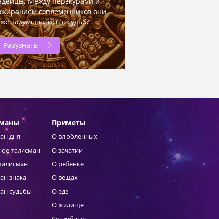
ндейцы. Между перекурами и
ожиранием соплеменников они
оже задумывались о судьбе
Разузнать
сманы
Приметы
ан дня
О влюбленных
ное-талисман
О зачатии
талисман
О ребенке
ан знака
О вещах
ан судьбы
О еде
О жилище
Свадебные