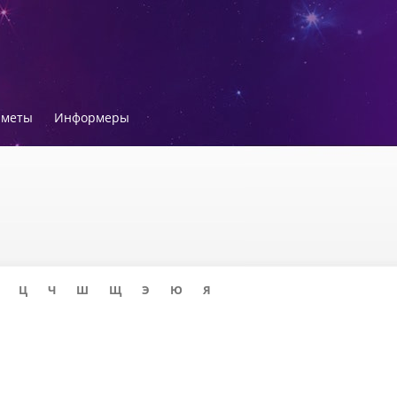
иметы
Информеры
Ц
Ч
Ш
Щ
Э
Ю
Я