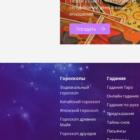
Таро и узнайте, что привнесет
сегодняшний день в ваши
отношения
Погадать
Гороскопы
Гадания
Зодиакальный
Гадания Таро
гороскоп
Онлайн гадания
Китайский гороскоп
Гадание по руке
Японский гороскоп
Предсказания
Гороскоп древних
Тайны снов
Майя
Пасьянсы
Гороскоп друидов
Талисманы