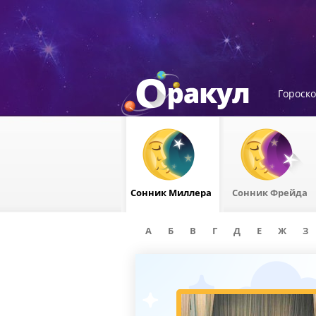
Гороск
Сонник Миллера
Сонник Фрейда
А
Б
В
Г
Д
Е
Ж
З