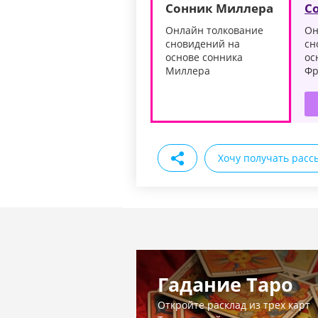
Сонник Миллера
С
Онлайн толкование
Он
сновидений на
сн
основе сонника
ос
Миллера
Фр
Хочу получать расс
Гадание Таро
Откройте расклад из трех карт