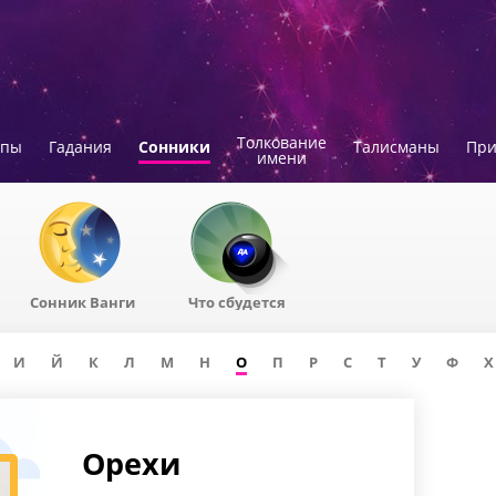
Толкование
опы
Гадания
Сонники
Талисманы
Пр
имени
Сонник Ванги
Что сбудется
И
Й
К
Л
М
Н
О
П
Р
С
Т
У
Ф
Х
Орехи