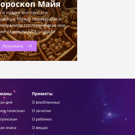
Гороскоп Майя
у и чудаки все-таки эти
ндейцы. Между перекурами и
ожиранием соплеменников они
оже задумывались о судьбе
Разузнать
сманы
Приметы
ан дня
О влюбленных
ное-талисман
О зачатии
талисман
О ребенке
ан знака
О вещах