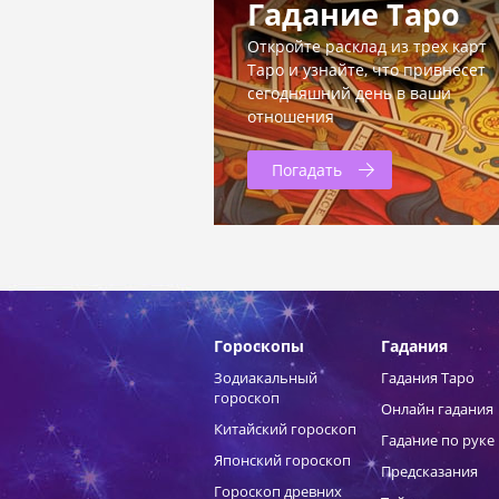
Гадание Таро
Откройте расклад из трех карт
Таро и узнайте, что привнесет
сегодняшний день в ваши
отношения
Погадать
Гороскопы
Гадания
Зодиакальный
Гадания Таро
гороскоп
Онлайн гадания
Китайский гороскоп
Гадание по руке
Японский гороскоп
Предсказания
Гороскоп древних