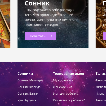
Сонник
Сны содержат в себе разгадки
Н
того, что происходит в вашей
и
жизни. Даже если вам ничего не
п
приснилось сегодня…
т
Почитать
Сонники
Толкование имен
Тали
Сонник Миллера
Мужское имя
Талисм
Сонник Фрейда
Женское имя
Живот
Сонник Ванги
Имя для ребенка
Число-
Что сбудется
Как назвать ребенка?
Талисм