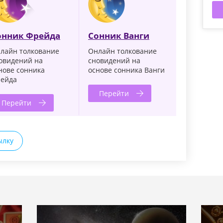
онник Фрейда
Сонник Ванги
лайн толкование
Онлайн толкование
овидений на
сновидений на
нове сонника
основе сонника Ванги
ейда
Перейти
Перейти
ылку