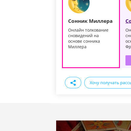
Сонник Миллера
С
Онлайн толкование
Он
сновидений на
сн
основе сонника
ос
Миллера
Фр
Хочу получать расс