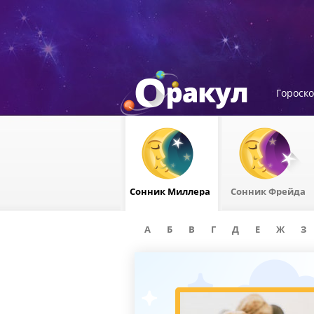
Гороск
Сонник Миллера
Сонник Фрейда
А
Б
В
Г
Д
Е
Ж
З