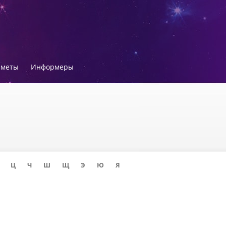
иметы
Информеры
Ц
Ч
Ш
Щ
Э
Ю
Я