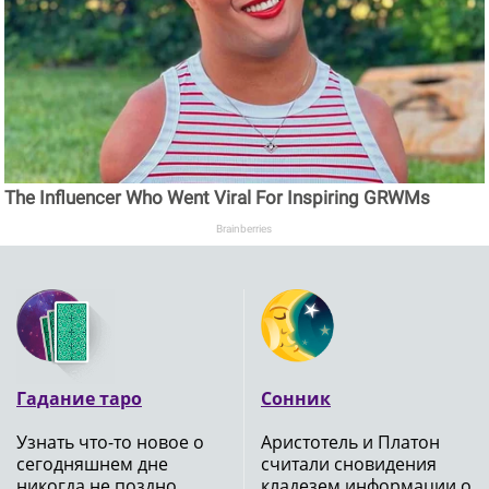
The Influencer Who Went Viral For Inspiring GRWMs
Brainberries
Гадание таро
Сонник
Узнать что-то новое о
Аристотель и Платон
сегодняшнем дне
считали сновидения
никогда не поздно,
кладезем информации о