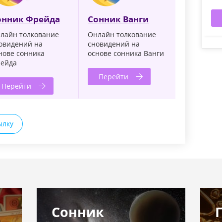
онник Фрейда
Сонник Ванги
лайн толкование
Онлайн толкование
овидений на
сновидений на
нове сонника
основе сонника Ванги
ейда
Перейти
Перейти
ылку
Сонник