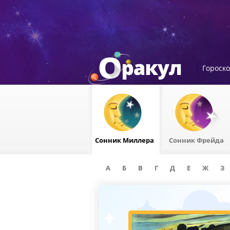
Гороск
Сонник Миллера
Сонник Фрейда
А
Б
В
Г
Д
Е
Ж
З