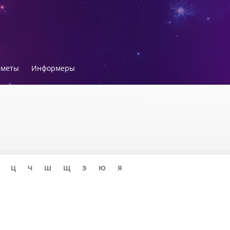
иметы
Информеры
Ц
Ч
Ш
Щ
Э
Ю
Я