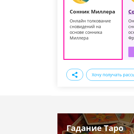
Сонник Миллера
С
Онлайн толкование
Он
сновидений на
сн
основе сонника
ос
Миллера
Фр
Хочу получать расс
Гадание Таро