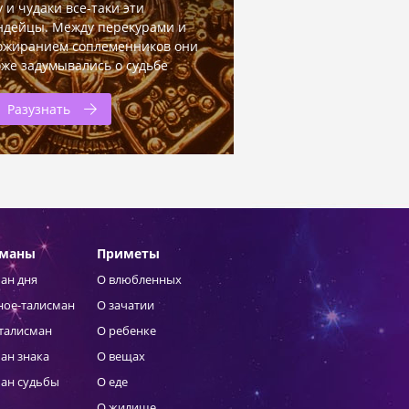
у и чудаки все-таки эти
ндейцы. Между перекурами и
ожиранием соплеменников они
оже задумывались о судьбе
Разузнать
сманы
Приметы
ан дня
О влюбленных
ное-талисман
О зачатии
талисман
О ребенке
ан знака
О вещах
ан судьбы
О еде
О жилище