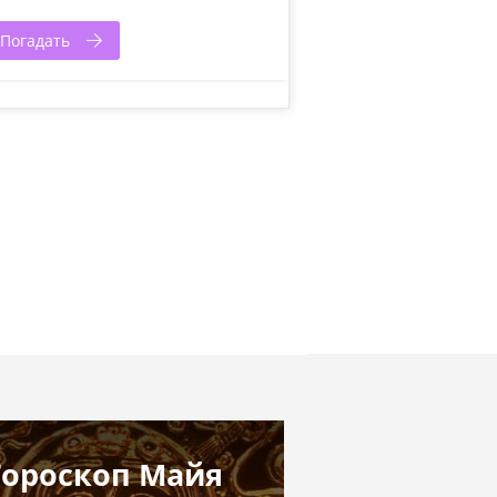
Погадать
Гороскоп Майя