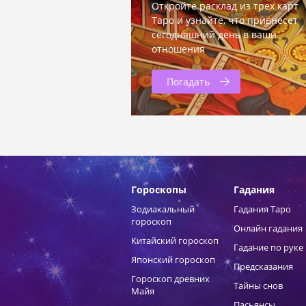
Откройте расклад из трех карт
Таро и узнайте, что привнесет
сегодняшний день в ваши
отношения
Погадать
Гороскопы
Гадания
Зодиакальный
Гадания Таро
гороскоп
Онлайн гадания
Китайский гороскоп
Гадание по руке
Японский гороскоп
Предсказания
Гороскоп древних
Тайны снов
Майя
Пасьянсы