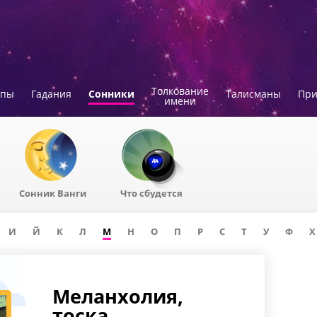
Толкование
опы
Гадания
Сонники
Талисманы
Пр
имени
Сонник Ванги
Что сбудется
И
Й
К
Л
М
Н
О
П
Р
С
Т
У
Ф
Х
Меланхолия,
тоска