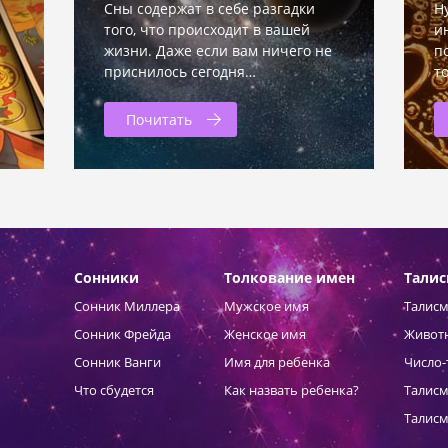
Сны содержат в себе разгадки
Н
того, что происходит в вашей
и
жизни. Даже если вам ничего не
п
приснилось сегодня…
т
Почитать
Сонники
Толкование имен
Тали
Сонник Миллера
Мужское имя
Талисм
Сонник Фрейда
Женское имя
Живот
Сонник Ванги
Имя для ребенка
Число-
Что сбудется
Как назвать ребенка?
Талисм
Талисм