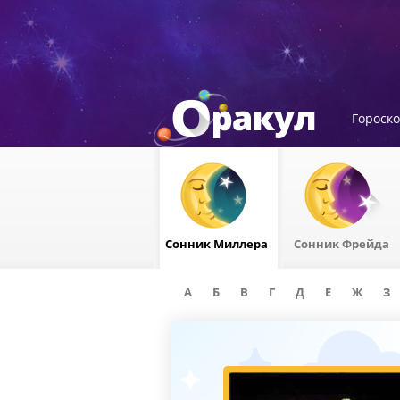
Гороск
Сонник Миллера
Сонник Фрейда
А
Б
В
Г
Д
Е
Ж
З