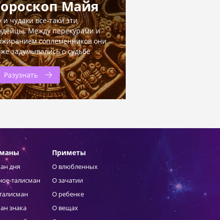
Гороскоп Майя
у и чудаки все-таки эти
ндейцы. Между перекурами и
ожиранием соплеменников они
оже задумывались о судьбе
Разузнать
сманы
Приметы
ан дня
О влюбленных
ное-талисман
О зачатии
талисман
О ребенке
ан знака
О вещах