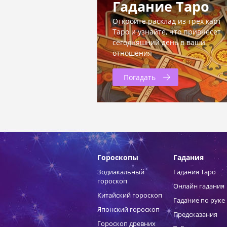
Гадание Таро
Откройте расклад из трех карт
Таро и узнайте, что привнесет
сегодняшний день в ваши
отношения
Погадать
Гороскопы
Гадания
Зодиакальный
Гадания Таро
гороскоп
Онлайн гадания
Китайский гороскоп
Гадание по руке
Японский гороскоп
Предсказания
Гороскоп древних