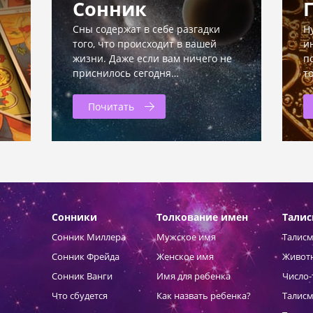
Сонник
Сны содержат в себе разгадки
Н
того, что происходит в вашей
и
жизни. Даже если вам ничего не
п
приснилось сегодня…
т
Почитать
Сонники
Толкование имен
Тали
Сонник Миллера
Мужское имя
Талисм
Сонник Фрейда
Женское имя
Живот
Сонник Ванги
Имя для ребенка
Число-
Что сбудется
Как назвать ребенка?
Талисм