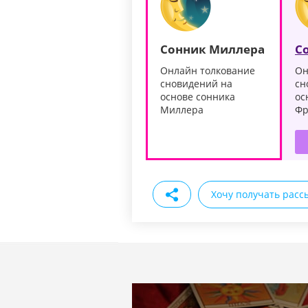
Сонник Миллера
С
Онлайн толкование
Он
сновидений на
сн
основе сонника
ос
Миллера
Фр
Хочу получать расс