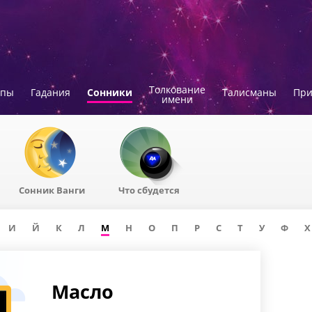
Толкование
опы
Гадания
Сонники
Талисманы
Пр
имени
Сонник Ванги
Что сбудется
И
Й
К
Л
М
Н
О
П
Р
С
Т
У
Ф
Х
Масло