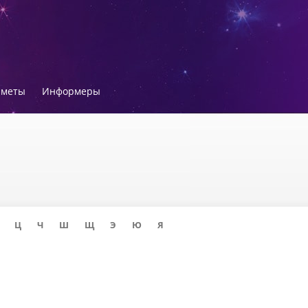
иметы
Информеры
Ц
Ч
Ш
Щ
Э
Ю
Я