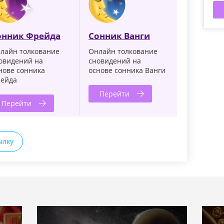
онник Фрейда
Сонник Ванги
лайн толкование
Онлайн толкование
овидений на
сновидений на
нове сонника
основе сонника Ванги
ейда
Перейти
Перейти
ылку