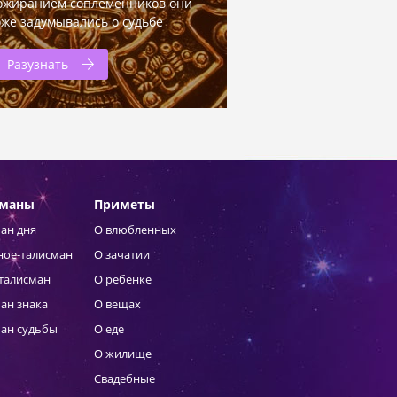
ожиранием соплеменников они
оже задумывались о судьбе
Разузнать
сманы
Приметы
ан дня
О влюбленных
ное-талисман
О зачатии
талисман
О ребенке
ан знака
О вещах
ан судьбы
О еде
О жилище
Свадебные