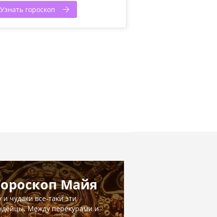
Узнать гороскоп
Гороскоп Майя
у и чудаки все-таки эти
ндейцы. Между перекурами и