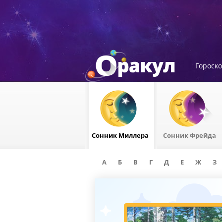
Гороск
Сонник Миллера
Сонник Фрейда
А
Б
В
Г
Д
Е
Ж
З