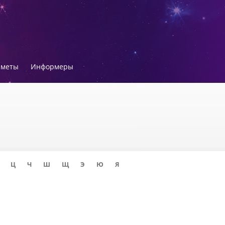
иметы
Информеры
Ц
Ч
Ш
Щ
Э
Ю
Я