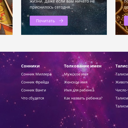
жизни. Даже если вам ничего не
п
приснилось сегодня…
т
Почитать
Сонники
Толкование имен
Тали
Сонник Миллера
Мужское имя
Талисм
Сонник Фрейда
Женское имя
Живот
Сонник Ванги
Имя для ребенка
Число-
Что сбудется
Как назвать ребенка?
Талисм
Талисм