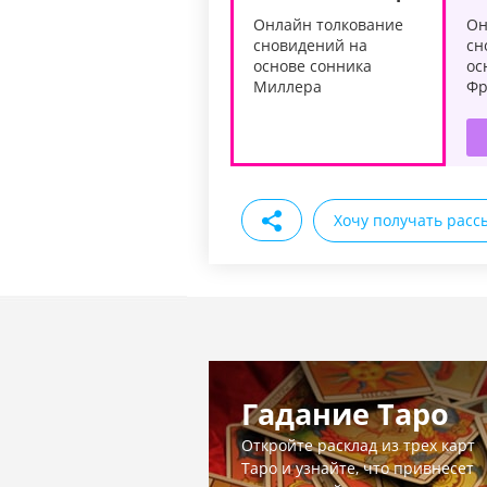
Онлайн толкование
Он
сновидений на
сн
основе сонника
ос
Миллера
Фр
Хочу получать расс
Гадание Таро
Откройте расклад из трех карт
Таро и узнайте, что привнесет