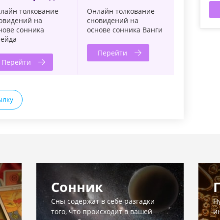
лайн толкование
Онлайн толкование
овидений на
сновидений на
нове сонника
основе сонника Ванги
ейда
Перейти
Перейти
ылку
Сонник
Сны содержат в себе разгадки
Н
того, что происходит в вашей
и