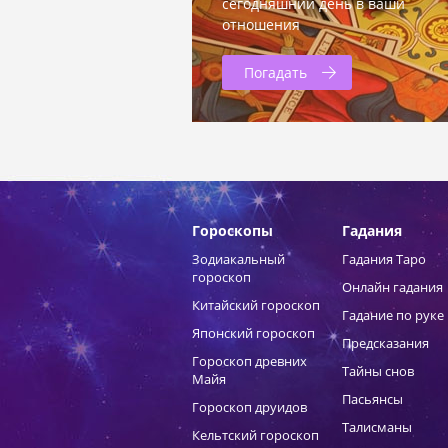
сегодняшний день в ваши
отношения
Погадать
Гороскопы
Гадания
Зодиакальный
Гадания Таро
гороскоп
Онлайн гадания
Китайский гороскоп
Гадание по руке
Японский гороскоп
Предсказания
Гороскоп древних
Тайны снов
Майя
Пасьянсы
Гороскоп друидов
Талисманы
Кельтский гороскоп