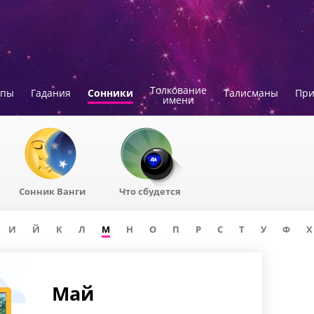
Толкование
опы
Гадания
Сонники
Талисманы
Пр
имени
Сонник Ванги
Что сбудется
И
Й
К
Л
М
Н
О
П
Р
С
Т
У
Ф
Х
Май