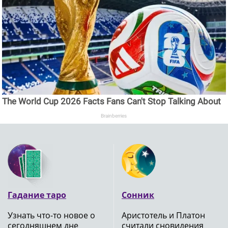
The World Cup 2026 Facts Fans Can't Stop Talking About
Brainberries
Гадание таро
Сонник
Узнать что-то новое о
Аристотель и Платон
сегодняшнем дне
считали сновидения