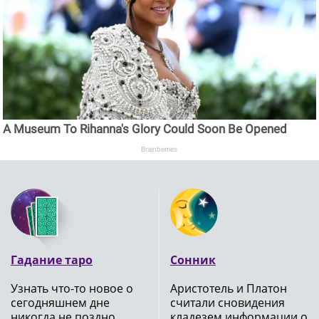
A Museum To Rihanna's Glory Could Soon Be Opened
Brainberries
Гадание таро
Сонник
Узнать что-то новое о
Аристотель и Платон
сегодняшнем дне
считали сновидения
никогда не поздно,
кладезем информации о