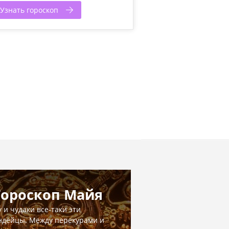
Узнать гороскоп
Гороскоп Майя
у и чудаки все-таки эти
ндейцы. Между перекурами и