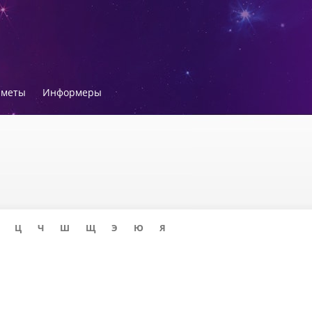
иметы
Информеры
Ц
Ч
Ш
Щ
Э
Ю
Я