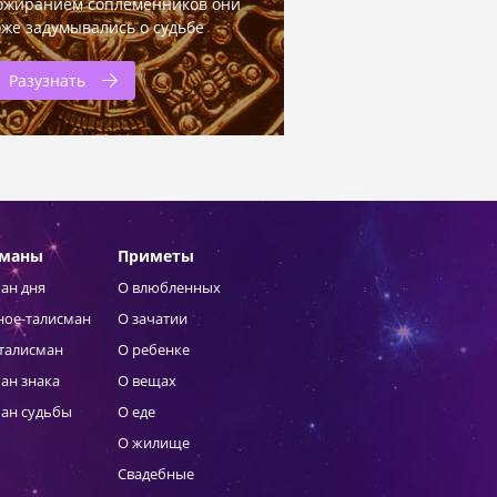
ожиранием соплеменников они
оже задумывались о судьбе
Разузнать
сманы
Приметы
ан дня
О влюбленных
ное-талисман
О зачатии
талисман
О ребенке
ан знака
О вещах
ан судьбы
О еде
О жилище
Свадебные