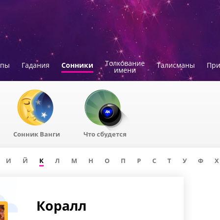
Толкование
опы
Гадания
Сонники
Талисманы
Пр
имени
Сонник Ванги
Что сбудется
И
Й
К
Л
М
Н
О
П
Р
С
Т
У
Ф
Х
Коралл