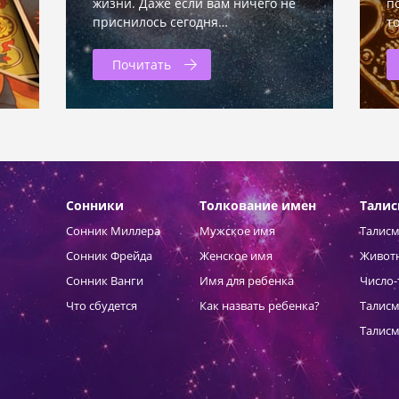
жизни. Даже если вам ничего не
п
приснилось сегодня…
т
Почитать
Сонники
Толкование имен
Тали
Сонник Миллера
Мужское имя
Талисм
Сонник Фрейда
Женское имя
Живот
Сонник Ванги
Имя для ребенка
Число-
Что сбудется
Как назвать ребенка?
Талисм
Талисм