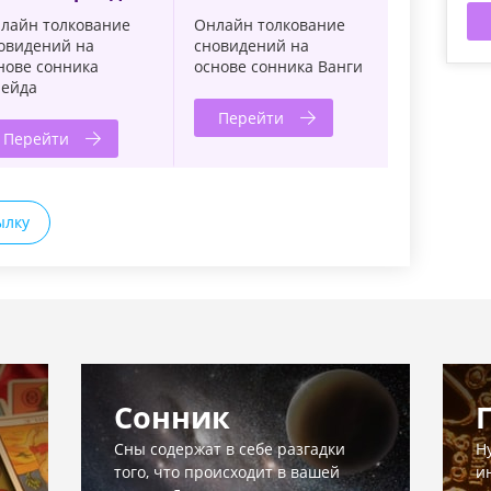
лайн толкование
Онлайн толкование
овидений на
сновидений на
нове сонника
основе сонника Ванги
ейда
Перейти
Перейти
ылку
Сонник
Сны содержат в себе разгадки
Н
того, что происходит в вашей
и