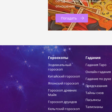
сегодняшний день в ваши
отношения
Погадать
Гороскопы
Гадания
Зодиакальный
Гадания Таро
гороскоп
Онлайн гадания
Китайский гороскоп
Гадание по руке
Японский гороскоп
Предсказания
Гороскоп древних
Тайны снов
Майя
Пасьянсы
Гороскоп друидов
Талисманы
Кельтский гороскоп