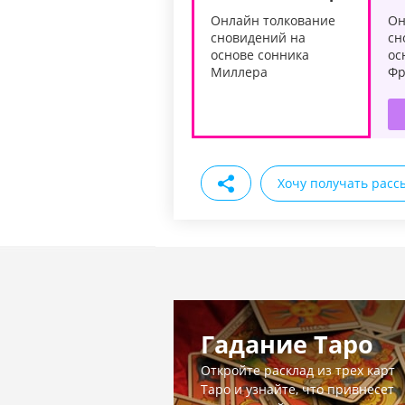
Онлайн толкование
Он
сновидений на
сн
основе сонника
ос
Миллера
Фр
Хочу получать расс
Гадание Таро
Откройте расклад из трех карт
Таро и узнайте, что привнесет