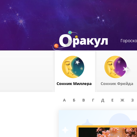
Гороск
Сонник Миллера
Сонник Фрейда
А
Б
В
Г
Д
Е
Ж
З