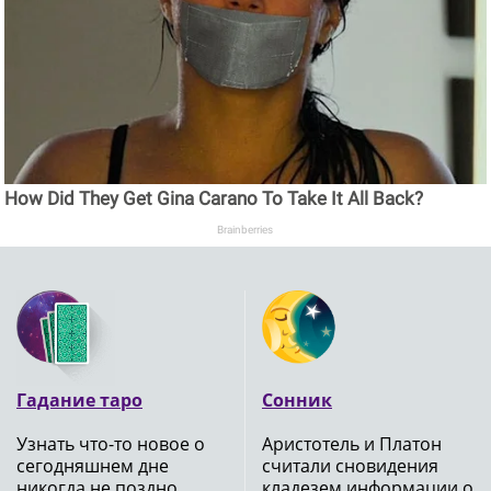
How Did They Get Gina Carano To Take It All Back?
Brainberries
Гадание таро
Сонник
Узнать что-то новое о
Аристотель и Платон
сегодняшнем дне
считали сновидения
никогда не поздно,
кладезем информации о