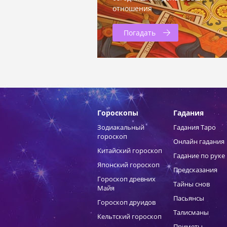
отношения
Погадать
Гороскопы
Гадания
Зодиакальный
Гадания Таро
гороскоп
Онлайн гадания
Китайский гороскоп
Гадание по руке
Японский гороскоп
Предсказания
Гороскоп древних
Тайны снов
Майя
Пасьянсы
Гороскоп друидов
Талисманы
Кельтский гороскоп
Приметы