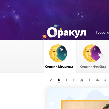
Гороск
Сонник Миллера
Сонник Фрейда
А
Б
В
Г
Д
Е
Ж
З