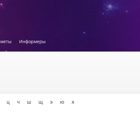
иметы
Информеры
Ц
Ч
Ш
Щ
Э
Ю
Я