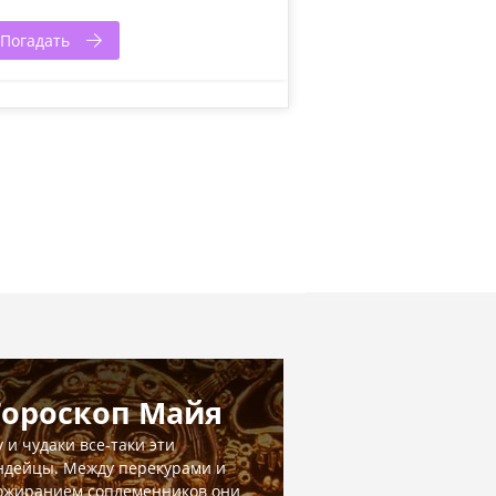
Погадать
Гороскоп Майя
у и чудаки все-таки эти
ндейцы. Между перекурами и
ожиранием соплеменников они