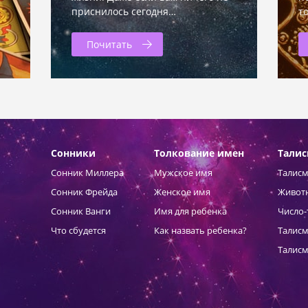
приснилось сегодня…
т
Почитать
Сонники
Толкование имен
Тали
Сонник Миллера
Мужское имя
Талисм
Сонник Фрейда
Женское имя
Живот
Сонник Ванги
Имя для ребенка
Число-
Что сбудется
Как назвать ребенка?
Талисм
Талисм