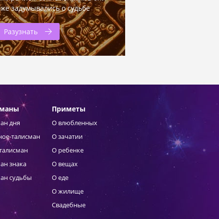
оже задумывались о судьбе
Разузнать
сманы
Приметы
ан дня
О влюбленных
ное-талисман
О зачатии
талисман
О ребенке
ан знака
О вещах
ан судьбы
О еде
О жилище
Свадебные