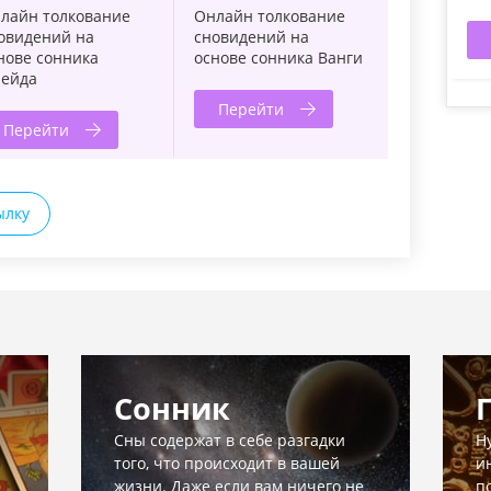
лайн толкование
Онлайн толкование
овидений на
сновидений на
нове сонника
основе сонника Ванги
ейда
Перейти
Перейти
ылку
Сонник
Сны содержат в себе разгадки
Н
того, что происходит в вашей
и
жизни. Даже если вам ничего не
п