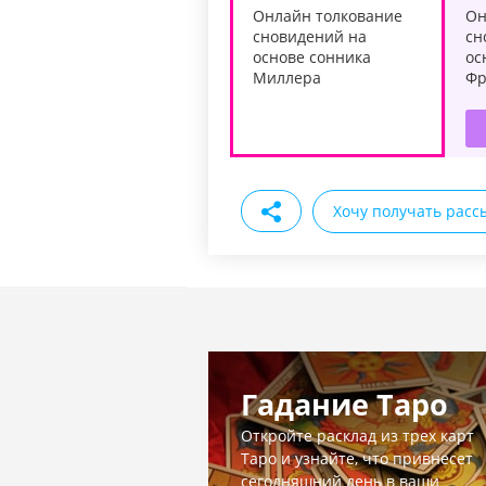
Онлайн толкование
Он
сновидений на
сн
основе сонника
ос
Миллера
Фр
Хочу получать расс
Гадание Таро
Откройте расклад из трех карт
Таро и узнайте, что привнесет
сегодняшний день в ваши