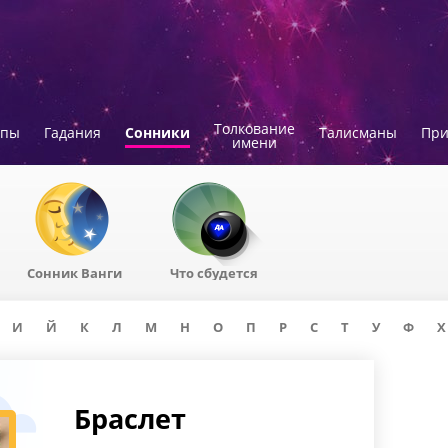
Толкование
опы
Гадания
Сонники
Талисманы
Пр
имени
Сонник Ванги
Что сбудется
И
Й
К
Л
М
Н
О
П
Р
С
Т
У
Ф
Х
Браслет