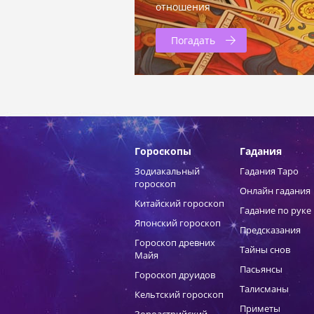
отношения
Погадать
Гороскопы
Гадания
Зодиакальный
Гадания Таро
гороскоп
Онлайн гадания
Китайский гороскоп
Гадание по руке
Японский гороскоп
Предсказания
Гороскоп древних
Тайны снов
Майя
Пасьянсы
Гороскоп друидов
Талисманы
Кельтский гороскоп
Приметы