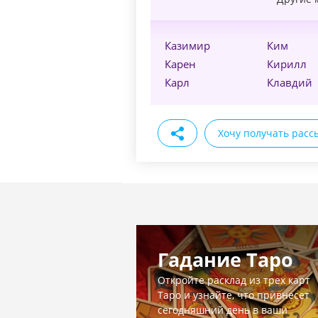
Казимир
Ким
Карен
Кирилл
Карл
Клавдий
Хочу получать расс
Гадание Таро
Откройте расклад из трех карт
Таро и узнайте, что привнесет
сегодняшний день в ваши