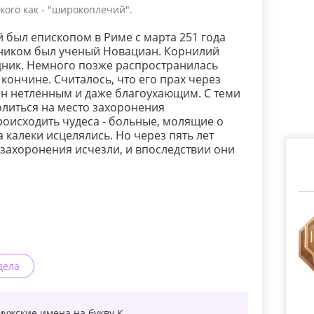
кого как - "широкоплечий".
был епископом в Риме с марта 251 года
ерником был ученый Новациан. Корнилий
дник. Немного позже распространилась
кончине. Считалось, что его прах через
ен нетленным и даже благоухающим. С теми
олиться на место захоронения
оисходить чудеса - больные, молящие о
 калеки исцелялись. Но через пять лет
 захоронения исчезли, и впоследствии они
дела
мужские имена на букву
К