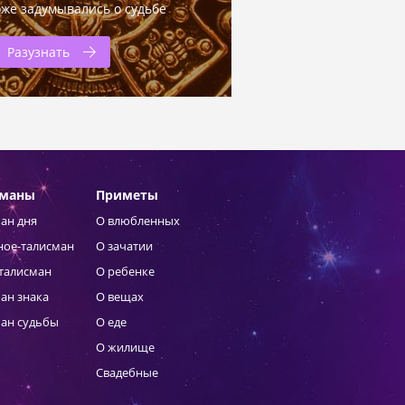
оже задумывались о судьбе
Разузнать
сманы
Приметы
ан дня
О влюбленных
ное-талисман
О зачатии
талисман
О ребенке
ан знака
О вещах
ан судьбы
О еде
О жилище
Свадебные