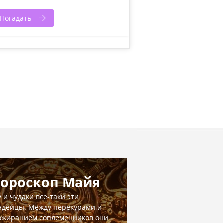
Погадать
Гороскоп Майя
у и чудаки все-таки эти
ндейцы. Между перекурами и
ожиранием соплеменников они