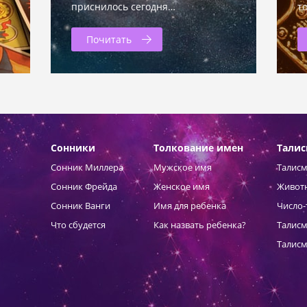
приснилось сегодня…
т
Почитать
Сонники
Толкование имен
Тали
Сонник Миллера
Мужское имя
Талисм
Сонник Фрейда
Женское имя
Живот
Сонник Ванги
Имя для ребенка
Число-
Что сбудется
Как назвать ребенка?
Талисм
Талисм