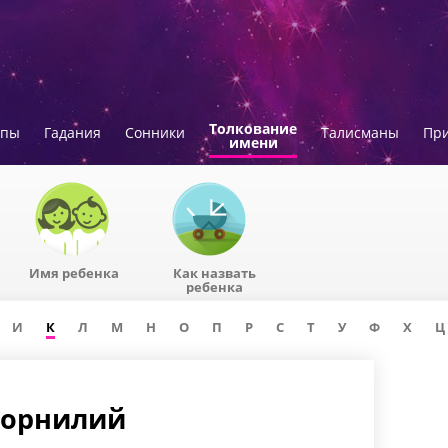
Толкование
опы
Гадания
Сонники
Талисманы
Пр
имени
Имя ребенка
Как назвать
ребенка
И
К
Л
М
Н
О
П
Р
С
Т
У
Ф
Х
Ц
Корнилий