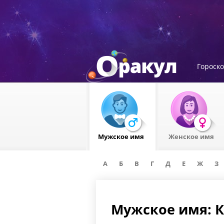
Гороск
Мужское имя
Женское имя
А
Б
В
Г
Д
Е
Ж
З
Мужское имя: 