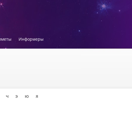
иметы
Информеры
Ч
Э
Ю
Я