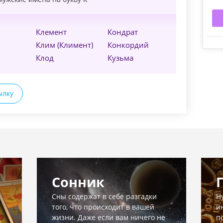
Клемент
Кондрат
Клим (Климент)
Конкордий
Клод
Кузьма
ылку
Сонник
Сны содержат в себе разгадки
Н
того, что происходит в вашей
и
жизни. Даже если вам ничего не
п