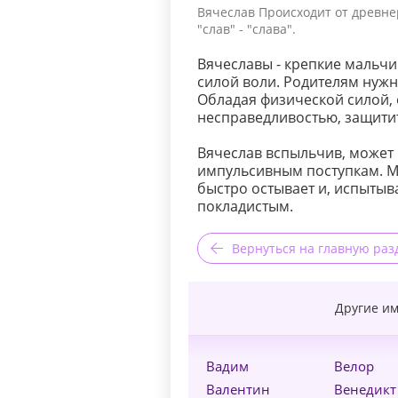
Вячеслав Происходит от древнер
"слав" - "слава".
Вячеславы - крепкие мальч
силой воли. Родителям нужн
Обладая физической силой, о
несправедливостью, защитит
Вячеслав вспыльчив, может 
импульсивным поступкам. М
быстро остывает и, испытыв
покладистым.
Вернуться на главную раз
Другие им
Вадим
Велор
Валентин
Венедикт