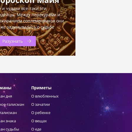
у и чудаки все-таки эти
ндейцы. Между перекурами и
ожиранием соплеменников они
оже задумывались о судьбе
Разузнать
сманы
Приметы
ан дня
О влюбленных
ное-талисман
О зачатии
талисман
О ребенке
ан знака
О вещах
ан судьбы
О еде