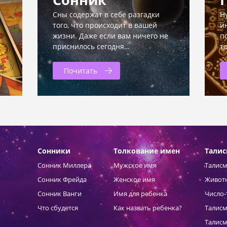
Сны содержат в себе разгадки
Н
того, что происходит в вашей
и
жизни. Даже если вам ничего не
п
приснилось сегодня…
т
Почитать
Сонники
Толкование имен
Тали
Сонник Миллера
Мужское имя
Талисм
Сонник Фрейда
Женское имя
Живот
Сонник Ванги
Имя для ребенка
Число-
Что сбудется
Как назвать ребенка?
Талисм
Талисм