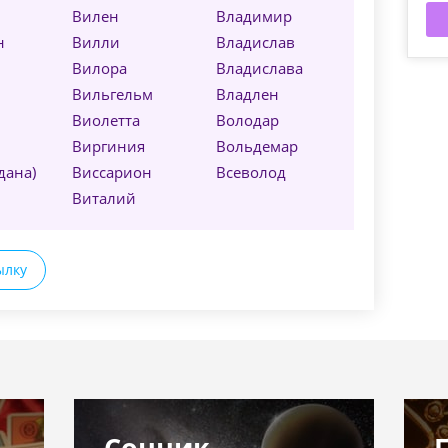
Вилен
Владимир
н
Вилли
Владислав
Вилора
Владислава
Вильгельм
Владлен
Виолетта
Володар
Виргиния
Вольдемар
дана)
Виссарион
Всеволод
й
Виталий
ылку
Сонник