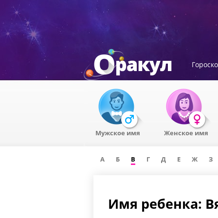
Гороск
Мужское имя
Женское имя
А
Б
В
Г
Д
Е
Ж
З
Имя ребенка: В