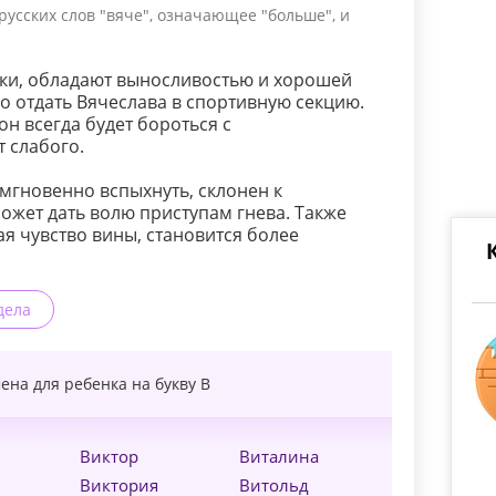
усских слов "вяче", означающее "больше", и
ики, обладают выносливостью и хорошей
о отдать Вячеслава в спортивную секцию.
н всегда будет бороться с
 слабого.
мгновенно вспыхнуть, склонен к
ожет дать волю приступам гнева. Также
ая чувство вины, становится более
дела
ена для ребенка на букву
В
Виктор
Виталина
Виктория
Витольд