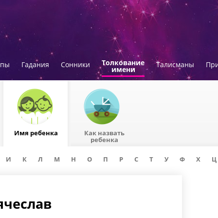
Толкование
опы
Гадания
Сонники
Талисманы
Пр
имени
Имя ребенка
Как назвать
ребенка
И
К
Л
М
Н
О
П
Р
С
Т
У
Ф
Х
Ц
ячеслав