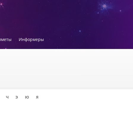
иметы
Информеры
Ч
Э
Ю
Я