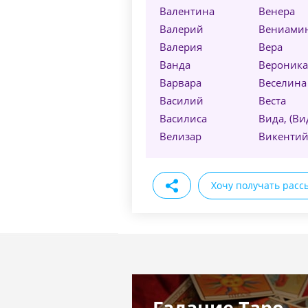
Валентина
Венера
Валерий
Вениами
Валерия
Вера
Ванда
Вероника
Варвара
Веселина
Василий
Веста
Василиса
Вида, (Ви
Велизар
Викенти
Хочу получать расс
Гадание Таро