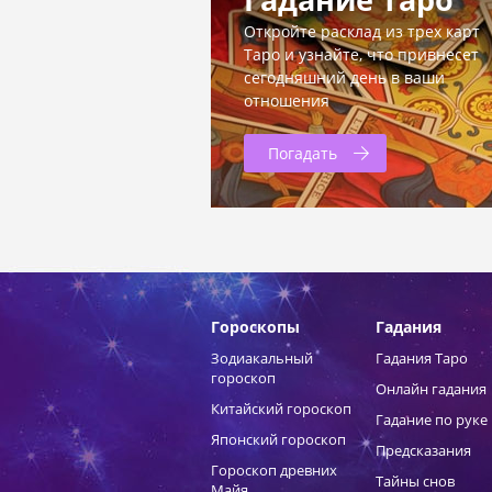
Откройте расклад из трех карт
Таро и узнайте, что привнесет
сегодняшний день в ваши
отношения
Погадать
Гороскопы
Гадания
Зодиакальный
Гадания Таро
гороскоп
Онлайн гадания
Китайский гороскоп
Гадание по руке
Японский гороскоп
Предсказания
Гороскоп древних
Тайны снов
Майя