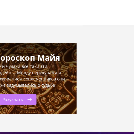
Гороскоп Майя
у и чудаки все-таки эти
ндейцы. Между перекурами и
ожиранием соплеменников они
оже задумывались о судьбе
Разузнать