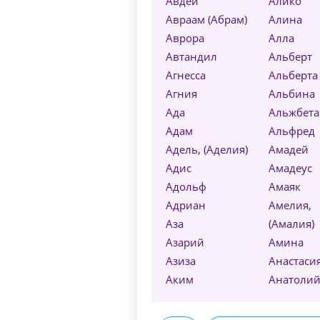
Авдей
Алико
Авраам (Абрам)
Алина
Аврора
Алла
Автандил
Альберт
Агнесса
Альберта
Агния
Альбина
Ада
Альжбета
Адам
Альфред
Адель, (Аделия)
Амадей
Адис
Амадеус
Адольф
Амаяк
Адриан
Амелия,
Аза
(Амалия)
Азарий
Амина
Азиза
Анастаси
Аким
Анатоли