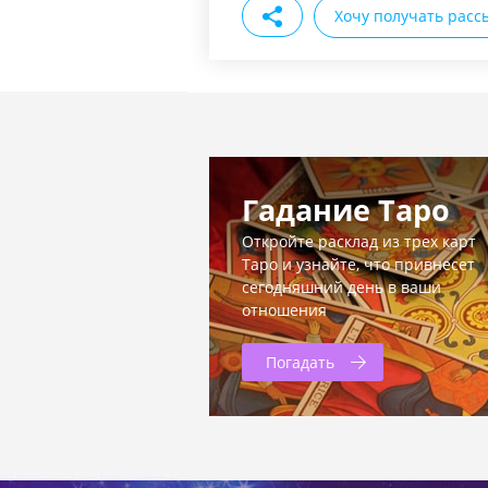
Хочу получать расс
Гадание Таро
Откройте расклад из трех карт
Таро и узнайте, что привнесет
сегодняшний день в ваши
отношения
Погадать