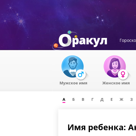
Гороск
Мужское имя
Женское имя
А
Б
В
Г
Д
Е
Ж
З
Имя ребенка: 