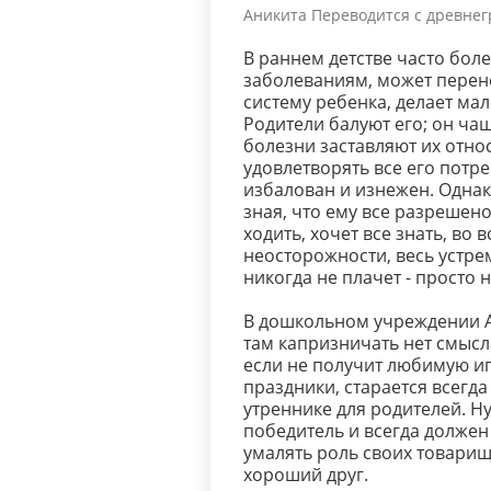
Аникита Переводится с древнег
В раннем детстве часто бол
заболеваниям, может перен
систему ребенка, делает м
Родители балуют его; он чащ
болезни заставляют их отн
удовлетворять все его пот
избалован и изнежен. Одна
зная, что ему все разрешено
ходить, хочет все знать, во 
неосторожности, весь устрем
никогда не плачет - просто н
В дошкольном учреждении А
там капризничать нет смысл
если не получит любимую и
праздники, старается всегда
утреннике для родителей. Ну
победитель и всегда должен 
умалять роль своих товарищ
хороший друг.