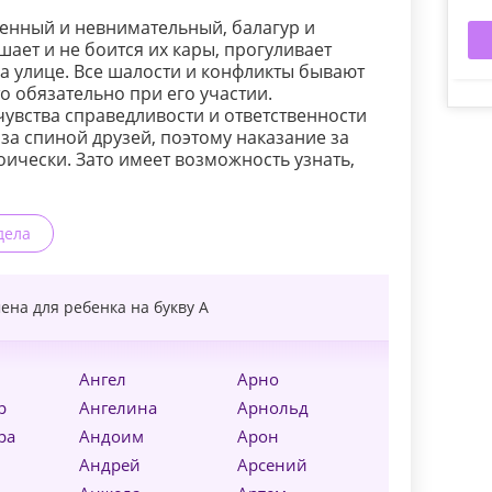
енный и невнимательный, балагур и
шает и не боится их кары, прогуливает
на улице. Все шалости и конфликты бывают
то обязательно при его участии.
увства справедливости и ответственности
за спиной друзей, поэтому наказание за
оически. Зато имеет возможность узнать,
дела
ена для ребенка на букву
А
Ангел
Арно
р
Ангелина
Арнольд
ра
Андоим
Арон
Андрей
Арсений