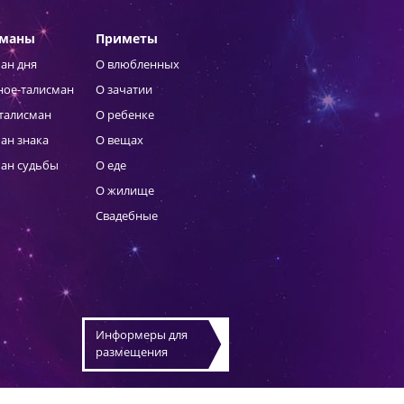
сманы
Приметы
ан дня
О влюбленных
ное-талисман
О зачатии
талисман
О ребенке
ан знака
О вещах
ан судьбы
О еде
О жилище
Свадебные
Информеры для
размещения