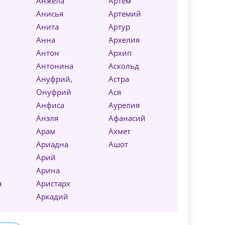
Анжела
Артем
Анисья
Артемий
Анита
Артур
Анна
Архелия
Антон
Архип
Антонина
Аскольд
Ануфрий,
Астра
Онуфрий
Ася
Анфиса
Аурелия
Анэля
Афанасий
Арам
Ахмет
Ариадна
Ашот
Арий
Арина
я
Аристарх
й
Аркадий