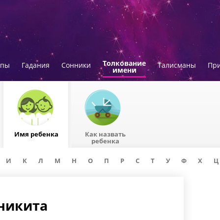
Толкование
опы
Гадания
Сонники
Талисманы
Пр
имени
Имя ребенка
Как назвать
ребенка
И
К
Л
М
Н
О
П
Р
С
Т
У
Ф
Х
Ц
Аникита