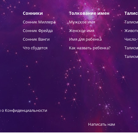
Сонники
Толкование имен
Тали
Сонник Миллера
Мужское имя
Талисм
Сонник Фрейда
Женское имя
Живот
Сонник Ванги
Имя для ребенка
Число-
Что сбудется
Как назвать ребенка?
Талисм
Талисм
 о Конфиденциальности
Написать нам