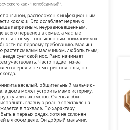
реческого как -"непобедимый".
еет ангиной, расположен к инфекционным
ести коклюш. Это ослабляет нервную
алыша капризным, неуравновешенным.
е всего первенец в семье, а частые
оситься к нему с повышенным вниманием и
ребности по первому требованию. Малыш
ко растет смелым мальчиком, любопытным;
, везде сует свой нос. Рано начинает
всем участвовать. Часто падает из-за
лен вперед и не смотрит под ноги, но
екогда.
никита веселый, общительный мальчик -
а, а дома может устроить маме истерику,
грушку или лакомство. Очень любит
 исполнять главную роль в спектакле на
ждается в похвале. По характеру
быть в первых рядах, хотя не склонен
ей в любом деле. Он добрый мальчик,