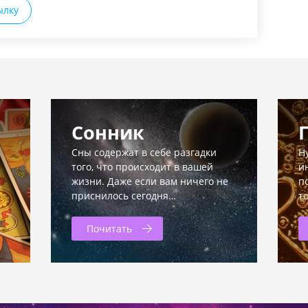
ылку
Сонник
Сны содержат в себе разгадки
Н
того, что происходит в вашей
и
жизни. Даже если вам ничего не
п
приснилось сегодня…
т
Почитать