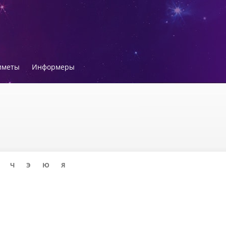
иметы
Информеры
Ч
Э
Ю
Я