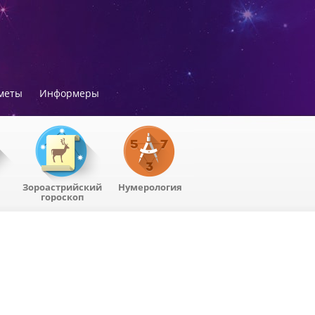
меты
Информеры
Зороастрийский
Нумерология
гороскоп