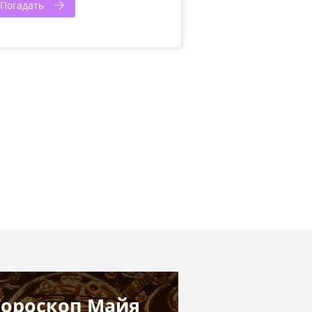
Погадать
Гороскоп Майя