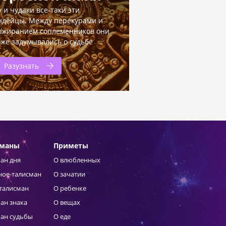
у и чудаки все-таки эти
ндейцы. Между перекурами и
ожиранием соплеменников они
оже задумывались о судьбе
Разузнать
сманы
Приметы
ан дня
О влюбленных
ное-талисман
О зачатии
талисман
О ребенке
ан знака
О вещах
ан судьбы
О еде