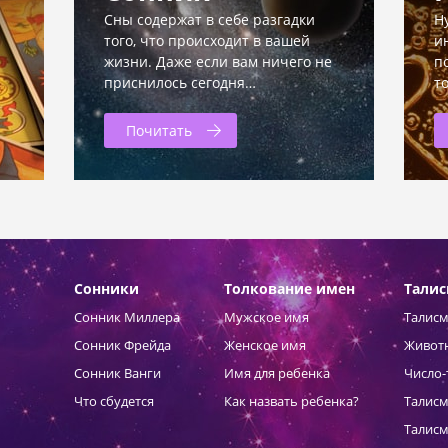
Сны содержат в себе разгадки
Н
того, что происходит в вашей
и
жизни. Даже если вам ничего не
п
приснилось сегодня…
т
Почитать
Сонники
Толкование имен
Тали
Сонник Миллера
Мужское имя
Талисм
Сонник Фрейда
Женское имя
Живот
Сонник Ванги
Имя для ребенка
Число-
Что сбудется
Как назвать ребенка?
Талисм
Талисм