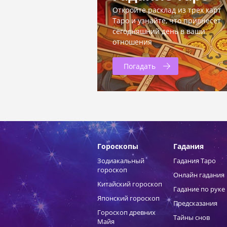
Откройте расклад из трех карт
Таро и узнайте, что привнесет
сегодняшний день в ваши
отношения
Погадать
Гороскопы
Гадания
Зодиакальный
Гадания Таро
гороскоп
Онлайн гадания
Китайский гороскоп
Гадание по руке
Японский гороскоп
Предсказания
Гороскоп древних
Тайны снов
Майя