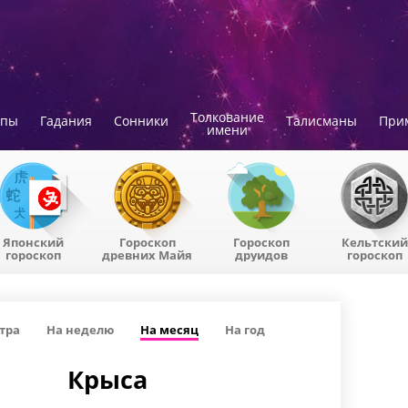
Толкование
опы
Гадания
Сонники
Талисманы
При
имени
Японский
Гороскоп
Гороскоп
Кельтский
гороскоп
древних Майя
друидов
гороскоп
тра
На неделю
На месяц
На год
Крыса