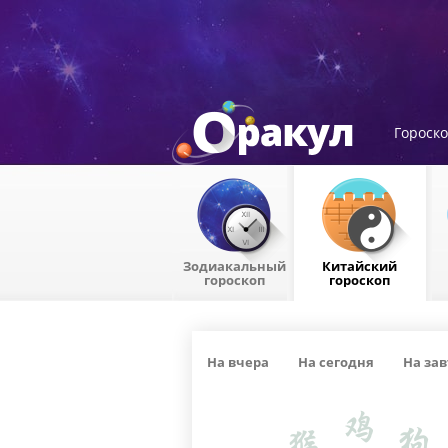
Гороск
Зодиакальный
Китайский
гороскоп
гороскоп
На вчера
На сегодня
На зав