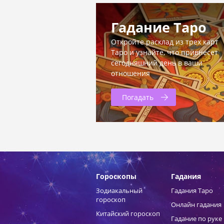
Гадание Таро
Откройте расклад из трех карт
Таро и узнайте, что привнесет
сегодняшний день в ваши
отношения
Погадать
Гороскопы
Гадания
Зодиакальный
Гадания Таро
гороскоп
Онлайн гадания
Китайский гороскоп
Гадание по руке