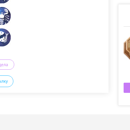
дела
ылку