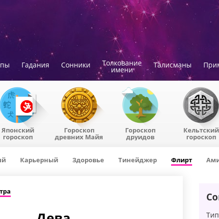
Толкование
опы
Гадания
Сонники
Талисманы
При
имени
Японский
Гороскоп
Гороскоп
Кельтский
гороскоп
древних Майя
друидов
гороскоп
ый
Карьерный
Здоровье
Тинейджер
Флирт
Ами
тра
Со
Дева
Тип