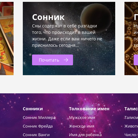
Сонник
Сны содержат в себе разгадки
Н
того, что происходит в вашей
и
жизни. Даже если вам ничего не
п
приснилось сегодня…
т
Почитать
Сонники
Толкование имен
Тали
Сонник Миллера
Мужское имя
Талисм
Сонник Фрейда
Женское имя
Живот
Сонник Ванги
Имя для ребенка
Число-