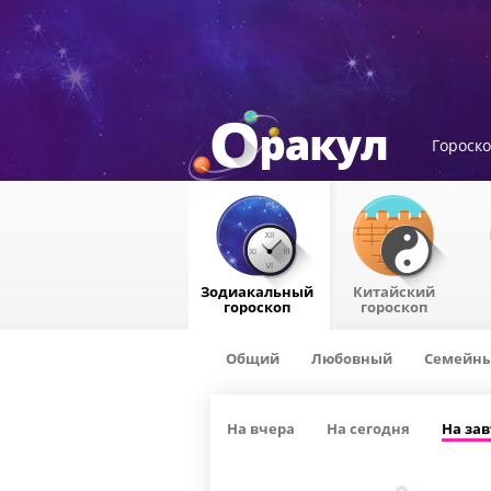
Гороск
Зодиакальный
Китайский
гороскоп
гороскоп
Общий
Любовный
Семейн
На вчера
На сегодня
На зав