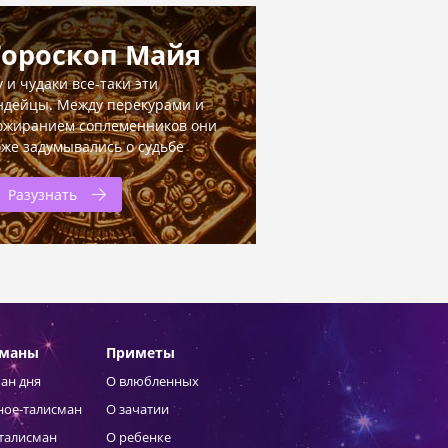
Гороскоп Майя
у и чудаки все-таки эти
ндейцы. Между перекурами и
ожиранием соплеменников они
оже задумывались о судьбе
Разузнать
сманы
Приметы
ан дня
О влюбленных
ное-талисман
О зачатии
талисман
О ребенке