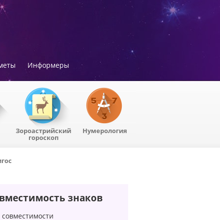
меты
Информеры
Зороастрийский
Нумерология
гороскоп
гос
вместимость знаков
 совместимости