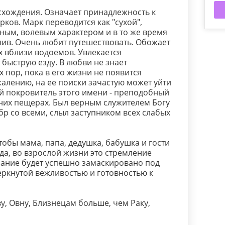
схождения. Означает принадлежность к
ков. Марк переводится как "сухой",
ным, волевым характером и в то же время
тлив. Очень любит путешествовать. Обожает
х вблизи водоемов. Увлекается
быструю езду. В любви не знает
х пор, пока в его жизни не появится
жалению, на ее поиски зачастую может уйти
й покровитель этого имени - преподобный
них пещерах. Был верным служителем Богу
бр со всеми, слыл заступником всех слабых
тобы мама, папа, дедушка, бабушка и гости
да, во взрослой жизни это стремление
мание будет успешно замаскировано под
еркнутой вежливостью и готовностью к
у, Овну, Близнецам больше, чем Раку,