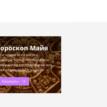
Гороскоп Майя
у и чудаки все-таки эти
ндейцы. Между перекурами и
ожиранием соплеменников они
оже задумывались о судьбе
Разузнать