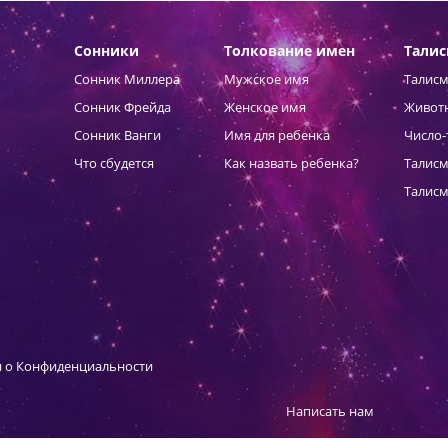
Сонники
Толкование имен
Тали
Сонник Миллера
Мужское имя
Талисм
Сонник Фрейда
Женское имя
Живот
Сонник Ванги
Имя для ребенка
Число-
Что сбудется
Как назвать ребенка?
Талисм
Талисм
 о Конфиденциальности
Написать нам