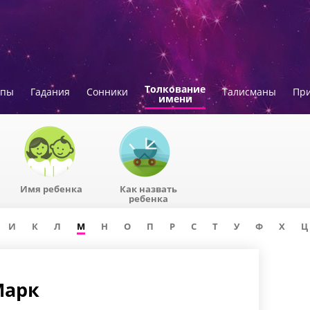
Толкование
опы
Гадания
Сонники
Талисманы
Пр
имени
Имя ребенка
Как назвать
ребенка
И
К
Л
М
Н
О
П
Р
С
Т
У
Ф
Х
Ц
Марк