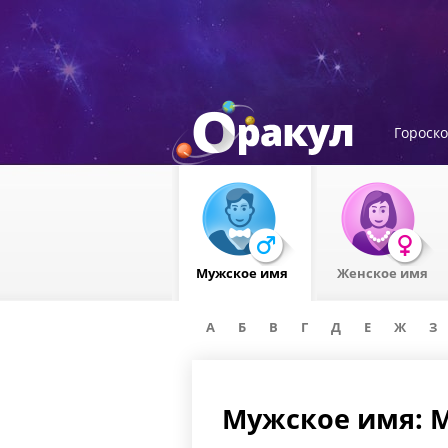
Гороск
Мужское имя
Женское имя
А
Б
В
Г
Д
Е
Ж
З
Мужское имя: 