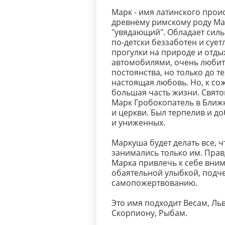
Марк - имя латинского прои
древнему римскому роду Мар
"увядающий". Обладает силь
по-детски беззаботен и суе
прогулки на природе и отды
автомобилями, очень любит 
постоянства, но только до те
настоящая любовь. Но, к со
большая часть жизни. Свято
Марк Гробокопатель в Ближ
и церкви. Был терпелив и до
и униженных.
Маркуша будет делать все, ч
занимались только им. Прав
Марка привлечь к себе вни
обаятельной улыбкой, подч
самопожертвованию.
Это имя подходит Весам, Льв
Скорпиону, Рыбам.