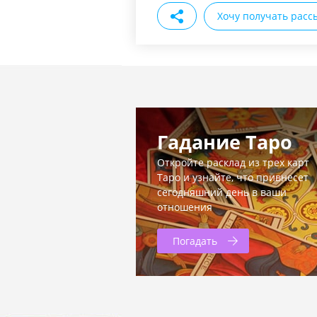
Хочу получать расс
Гадание Таро
Откройте расклад из трех карт
Таро и узнайте, что привнесет
сегодняшний день в ваши
отношения
Погадать