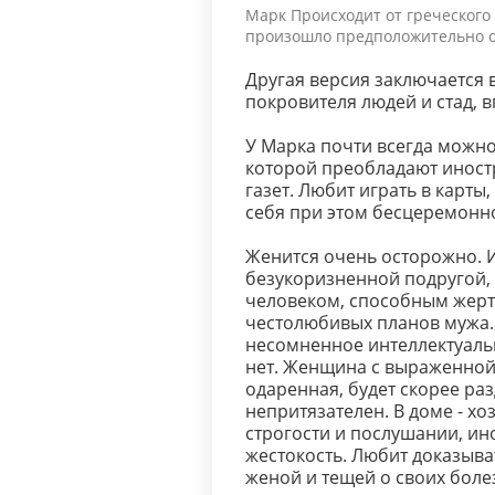
Марк Происходит от греческого 
произошло предположительно от 
Другая версия заключается в
покровителя людей и стад, в
У Марка почти всегда можн
которой преобладают иност
газет. Любит играть в карты,
себя при этом бесцеремонн
Женится очень осторожно. И
безукоризненной подругой,
человеком, способным жерт
честолюбивых планов мужа.
несомненное интеллектуальн
нет. Женщина с выраженной
одаренная, будет скорее раз
непритязателен. В доме - хо
строгости и послушании, и
жестокость. Любит доказыва
женой и тещей о своих боле