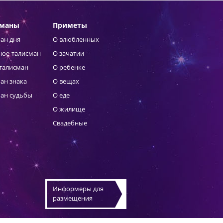
сманы
Приметы
ан дня
О влюбленных
ное-талисман
О зачатии
талисман
О ребенке
ан знака
О вещах
ан судьбы
О еде
О жилище
Свадебные
Информеры для
размещения