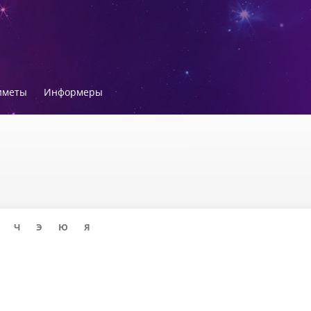
иметы
Информеры
Ч
Э
Ю
Я