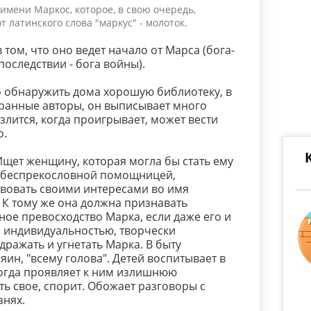
имени Маркос, которое, в свою очередь,
латинского слова "маркус" - молоток.
 том, что оно ведет начало от Марса (бога-
последствии - бога войны).
о обнаружить дома хорошую библиотеку, в
ранные авторы, он выписывает много
 злится, когда проигрывает, может вести
о.
щет женщину, которая могла бы стать ему
 беспрекословной помощницей,
вовать своими интересами во имя
 К тому же она должна признавать
ое превосходство Марка, если даже его и
 индивидуальностью, творчески
дражать и угнетать Марка. В быту
зяин, "всему голова". Детей воспитывает в
ногда проявляет к ним излишнюю
ть свое, спорит. Обожает разговоры с
знях.