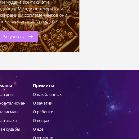
у и чудаки все-таки эти
ндейцы. Между перекурами и
ожиранием соплеменников они
оже задумывались о судьбе
Разузнать
сманы
Приметы
ан дня
О влюбленных
ное-талисман
О зачатии
талисман
О ребенке
ан знака
О вещах
ан судьбы
О еде
О жилище