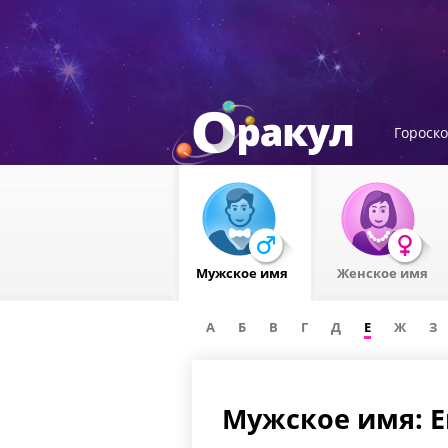
Гороск
Мужское имя
Женское имя
А
Б
В
Г
Д
Е
Ж
З
Мужское имя: 