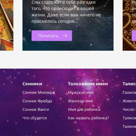
Сны содержат в себе разгадки
Н
того, что происходит в вашей
и
жизни. Даже если вам ничего не
п
приснилось сегодня…
т
Почитать
Сонники
Толкование имен
Тали
Сонник Миллера
Мужское имя
Талисм
Сонник Фрейда
Женское имя
Живот
Сонник Ванги
Имя для ребенка
Число-
Что сбудется
Как назвать ребенка?
Талисм
Талисм