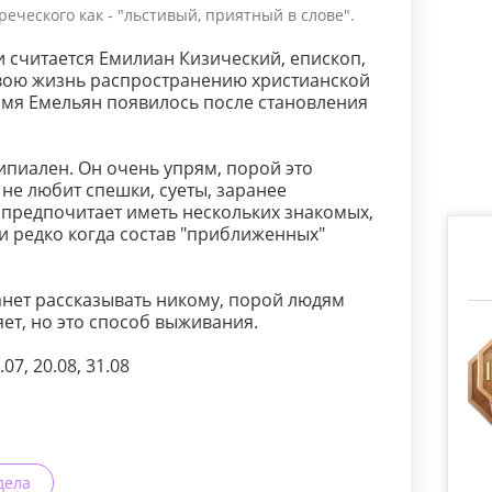
еческого как - "льстивый, приятный в слове".
 считается Емилиан Кизический, епископ,
вою жизнь распространению христианской
имя Емельян появилось после становления
пиален. Он очень упрям, порой это
 не любит спешки, суеты, заранее
н предпочитает иметь нескольких знакомых,
 и редко когда состав "приближенных"
анет рассказывать никому, порой людям
яет, но это способ выживания.
07, 20.08, 31.08
дела