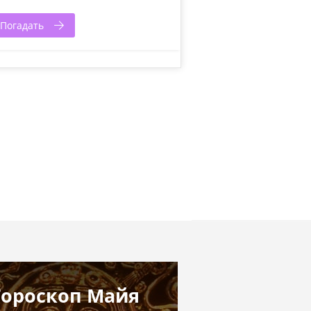
Погадать
Гороскоп Майя