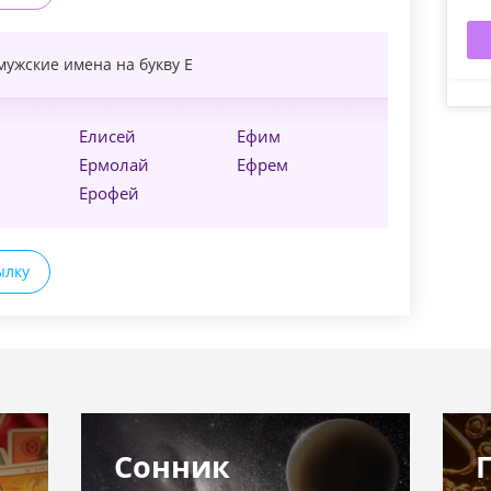
мужские имена на букву
Е
Елисей
Ефим
Ермолай
Ефрем
Ерофей
ылку
Сонник