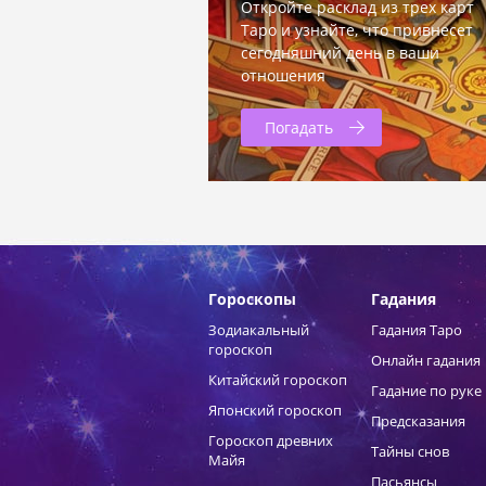
Откройте расклад из трех карт
Таро и узнайте, что привнесет
сегодняшний день в ваши
отношения
Погадать
Гороскопы
Гадания
Зодиакальный
Гадания Таро
гороскоп
Онлайн гадания
Китайский гороскоп
Гадание по руке
Японский гороскоп
Предсказания
Гороскоп древних
Тайны снов
Майя
Пасьянсы