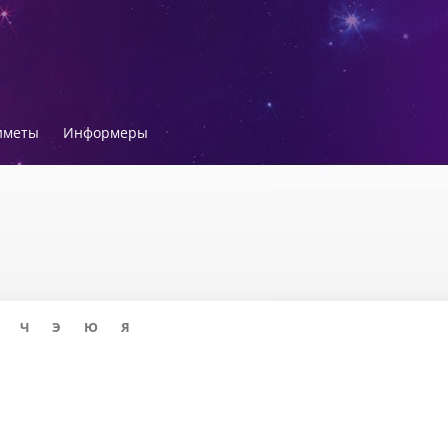
иметы
Информеры
Ч
Э
Ю
Я