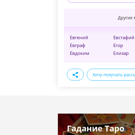
Другие 
Евгений
Евстафий
Евграф
Егор
Евдоким
Елизар
Хочу получать расс
Гадание Таро