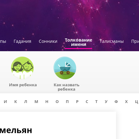
Толкование
опы
Гадания
Сонники
Талисманы
Пр
имени
Имя ребенка
Как назвать
ребенка
И
К
Л
М
Н
О
П
Р
С
Т
У
Ф
Х
Ц
Емельян